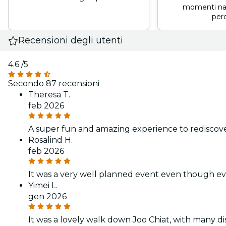
momenti nas
per
Recensioni degli utenti
4.6
/5
Secondo 87 recensioni
Theresa T.
feb 2026
A super fun and amazing experience to rediscov
Rosalind H.
feb 2026
It was a very well planned event even though e
Yimei L.
gen 2026
It was a lovely walk down Joo Chiat, with many di