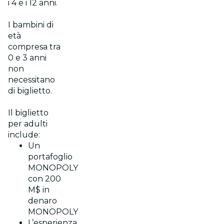
i 4 e i 12 anni.
I bambini di
età
compresa tra
0 e 3 anni
non
necessitano
di biglietto.
Il biglietto
per adulti
include:
Un
portafoglio
MONOPOLY
con 200
M$ in
denaro
MONOPOLY
L’esperienza