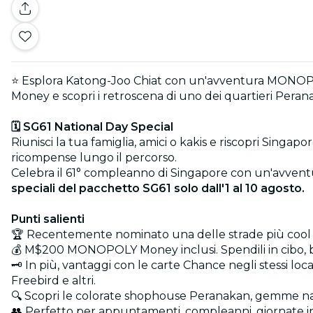
⭐ Esplora Katong-Joo Chiat con un'avventura MONOPO
Money e scopri i retroscena di uno dei quartieri Perana
🗓️ SG61 National Day Special
Riunisci la tua famiglia, amici o kakis e riscopri Singapore
ricompense lungo il percorso.
Celebra il 61° compleanno di Singapore con un'avv
speciali del pacchetto SG61 solo dall'1 al 10 agosto.
Punti salienti
🏆 Recentemente nominato una delle strade più cool
💰 M$200 MONOPOLY Money inclusi. Spendili in cibo, b
🗝️ In più, vantaggi con le carte Chance negli stessi l
Freebird e altri.
🔍 Scopri le colorate shophouse Peranakan, gemme nasc
👥 Perfetto per appuntamenti, compleanni, giornate in f