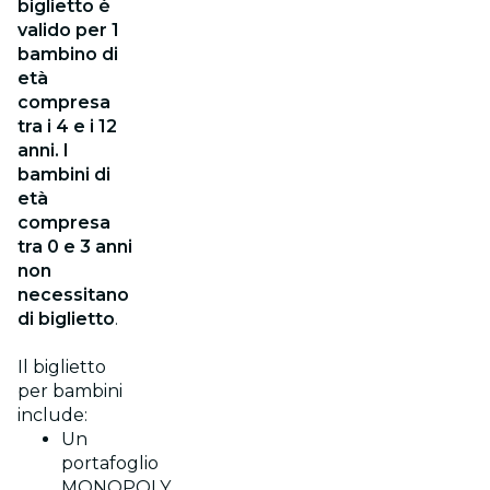
biglietto è
valido per 1
bambino di
età
compresa
tra i 4 e i 12
anni. I
bambini di
età
compresa
tra 0 e 3 anni
non
necessitano
di biglietto
.
Il biglietto
per bambini
include:
Un
portafoglio
MONOPOLY