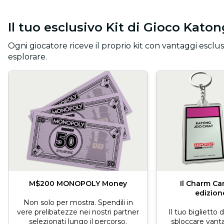
Il tuo esclusivo Kit di Gioco Kato
Ogni giocatore riceve il proprio kit con vantaggi esclusi
esplorare.
M$200 MONOPOLY Money
Il Charm Ca
edizion
Non solo per mostra. Spendili in
vere prelibatezze nei nostri partner
Il tuo biglietto 
selezionati lungo il percorso.
sbloccare vant