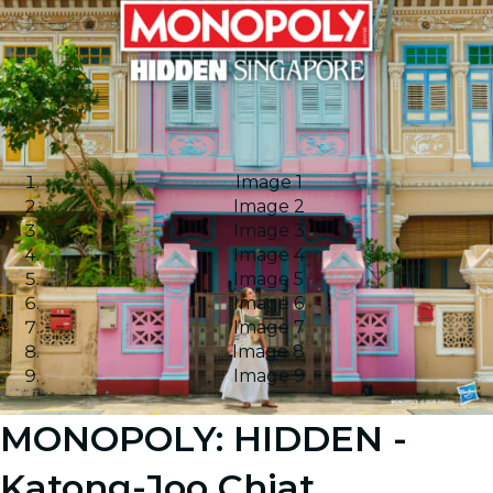
Image 1
Image 2
Image 3
Image 4
Image 5
Image 6
Image 7
Image 8
Image 9
MONOPOLY: HIDDEN -
Katong-Joo Chiat