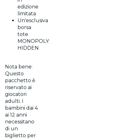
edizione
limitata
Un'esclusiva
borsa
tote
MONOPOLY:
HIDDEN
Nota bene:
Questo
pacchetto è
riservato ai
giocatori
adulti. I
bambini dai 4
ai 12 anni
necessitano
di un
biglietto per