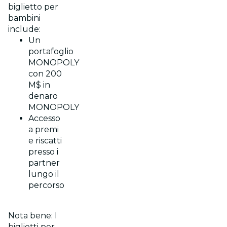
biglietto per
bambini
include:
Un
portafoglio
MONOPOLY
con 200
M$ in
denaro
MONOPOLY
Accesso
a premi
e riscatti
presso i
partner
lungo il
percorso
Nota bene: I
biglietti per