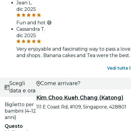
Jean L.
dic 2025
Fun and hot 😅
Cassandra T.
dic 2025
Very enjoyable and fascinating way to pass a lov
and shops . Banana cakes and Tea were the best . 
Vedi tutte 
Scegli
Come arrivare?
data e ora
Kim Choo Kueh Chang (Katong)
Biglietto per
111 E Coast Rd, #109, Singapore, 428801
bambini (4–12
anni)
Questo