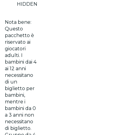
HIDDEN
Nota bene:
Questo
pacchetto è
riservato ai
giocatori
adulti. I
bambini dai 4
ai 12 anni
necessitano
di un
biglietto per
bambini,
mentre i
bambini da 0
a 3 anni non
necessitano
di biglietto.
Gruppo da 4