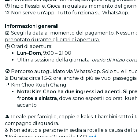
🕒 Inizio flessibile. Gioca in qualsiasi momento del giorno
🫶 Non serve un'app. Tutto funziona su WhatsApp.
Informazioni generali
📅 Scegli la data al momento del pagamento. Nessun or
prenotato durante gli orari di apertura.
🕒 Orari di apertura:
Lun–Dom
, 9:00 – 21:00
Ultima sessione della giornata:
orario di inizio con
🧭 Percorso autoguidato via WhatsApp. Solo tu e il tu
⏳ Durata: circa 1,5-2 ore, anche di più se vuoi passeggia
📍 Kim Choo Kueh Chang
Nota: Kim Choo ha due ingressi adiacenti. Si pre
fronte a sinistra
, dove sono esposti i colorati kueh
accanto.
👤 Ideale per famiglie, coppie e kakis. I bambini sotto
compagno di squadra.
♿ Non adatto a persone in sedia a rotelle a causa del te
❓ Sei ancora curioso? Leggi le FAQ
qui
.