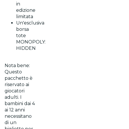
in
edizione
limitata
Un'esclusiva
borsa
tote
MONOPOLY:
HIDDEN
Nota bene:
Questo
pacchetto è
riservato ai
giocatori
adulti. I
bambini dai 4
ai 12 anni
necessitano
di un
biglietto per