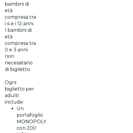
bambini di
età
compresa tra
i 4 e i 12 anni.
I bambini di
età
compresa tra
0 e 3 anni
non
necessitano
di biglietto.
Ogni
biglietto per
adulti
include:
Un
portafoglio
MONOPOLY
con 200