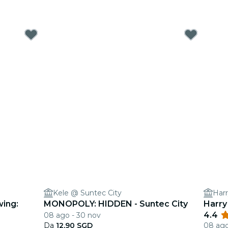
Kele @ Suntec City
Harr
wing:
MONOPOLY: HIDDEN - Suntec City
Harry
4.4
08 ago - 30 nov
Da
12,90 SGD
08 ago