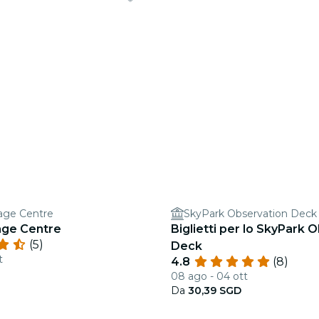
tage Centre
SkyPark Observation Deck
age Centre
Biglietti per lo SkyPark 
(5)
Deck
t
4.8
(8)
08 ago - 04 ott
Da
30,39 SGD