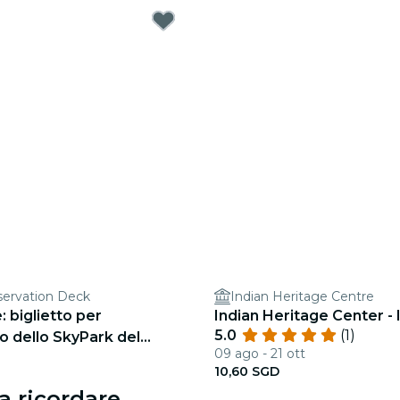
ervation Deck
Indian Heritage Centre
: biglietto per
Indian Heritage Center -
5.0
(1)
io dello SkyPark del
09 ago - 21 ott
Sands
10,60 SGD
a ricordare