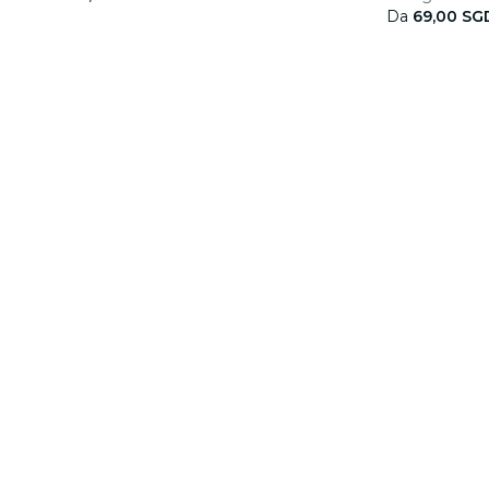
Da
69,00 SG
Informazioni su
Collabora con noi