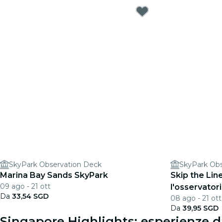
SkyPark Observation Deck
SkyPark Obs
Marina Bay Sands SkyPark
Skip the Line
09 ago - 21 ott
l'osservator
Da
33,54 SGD
08 ago - 21 ott
Marina Bay 
Da
39,95 SGD
Singapore Highlights: esperienze d