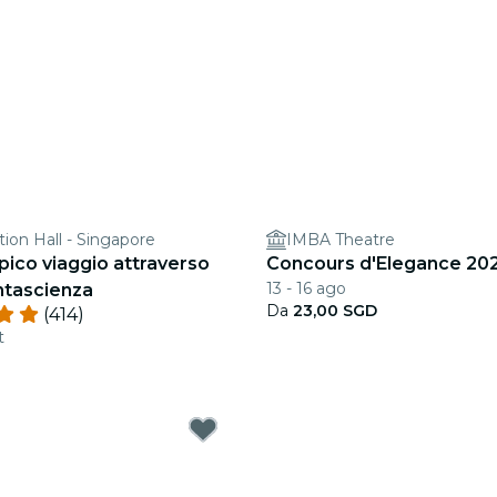
tion Hall - Singapore
IMBA Theatre
epico viaggio attraverso
Concours d'Elegance 20
13 - 16 ago
ntascienza
Da
23,00 SGD
(414)
t