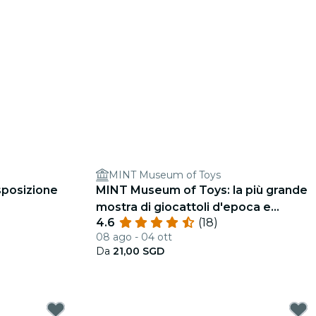
MINT Museum of Toys
sposizione
MINT Museum of Toys: la più grande
mostra di giocattoli d'epoca e
4.6
(18)
oggetti da collezione dell'Asia
08 ago - 04 ott
Da
21,00 SGD