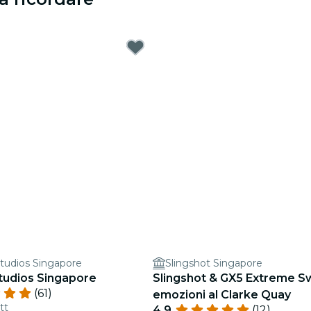
Studios Singapore
Slingshot Singapore
Studios Singapore
Slingshot & GX5 Extreme S
(61)
emozioni al Clarke Quay
tt
4.9
(12)