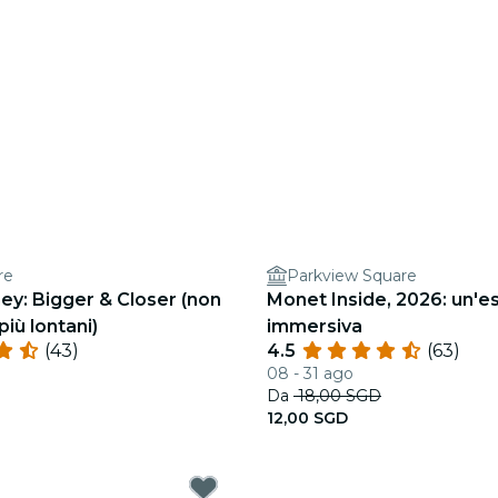
re
Parkview Square
y: Bigger & Closer (non
Monet Inside, 2026: un'e
più lontani)
immersiva
(43)
4.5
(63)
08 - 31 ago
Da
18,00 SGD
12,00 SGD