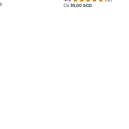
D
Da
35,00 SGD
Fever for Business
Seguici
Scopri