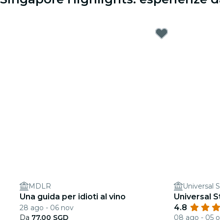
MDLR
Universal 
Una guida per idioti al vino
Universal 
4.8
28 ago - 06 nov
Da
77,00 SGD
08 ago - 05 o