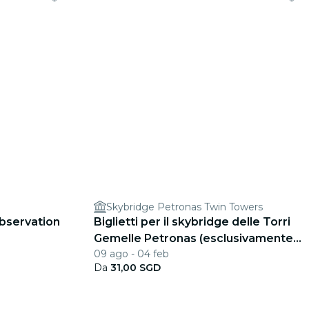
Skybridge Petronas Twin Towers
Observation
Biglietti per il skybridge delle Torri
Gemelle Petronas (esclusivamente
09 ago - 04 feb
per ospiti di Singapore)
Da
31,00 SGD