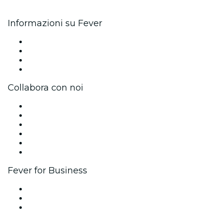
Informazioni su Fever
Stampa
Unisciti al team
Carte regalo
Centro assistenza
Collabora con noi
Gestisci il tuo evento
Pubblica il tuo evento
Eventi aziendali & benefit
Programma di affiliazione
Programma Ambassador e Influencer
Brand partnership
Fever for Business
Eventi privati e biglietti di gruppo
Benefit aziendali
Gift card e voucher aziendali