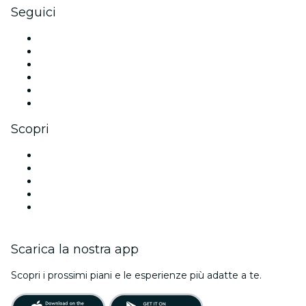
Seguici
Facebook
X (Twitter)
Instagram
TikTok
LinkedIn
Youtube
Scopri
Luoghi a Singapore
Oggi
Domani
Questa settimana
Questo fine settimana
Scarica la nostra app
Scopri i prossimi piani e le esperienze più adatte a te.