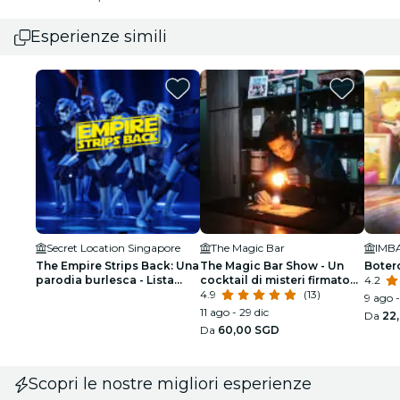
Esperienze simili
Secret Location Singapore
The Magic Bar
The Empire Strips Back: Una
The Magic Bar Show - Un
Botero
parodia burlesca - Lista
cocktail di misteri firmato
4.2
d'attesa Singapore
Kai Emmanuel
4.9
(13)
9 ago -
11 ago - 29 dic
Da
22
Da
60,00 SGD
Scopri le nostre migliori esperienze