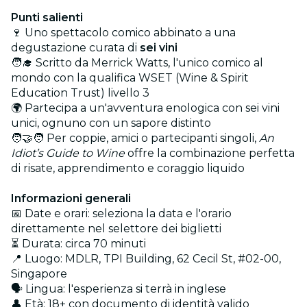
Punti salienti
🍷 Uno spettacolo comico abbinato a una
degustazione curata di
sei vini
🧑‍🎓 Scritto da Merrick Watts, l'unico comico al
mondo con la qualifica WSET (Wine & Spirit
Education Trust) livello 3
🌍 Partecipa a un'avventura enologica con sei vini
unici, ognuno con un sapore distinto
🧑‍🤝‍🧑 Per coppie, amici o partecipanti singoli,
An
Idiot’s Guide to Wine
offre la combinazione perfetta
di risate, apprendimento e coraggio liquido
Informazioni generali
📅 Date e orari: seleziona la data e l'orario
direttamente nel selettore dei biglietti
⏳ Durata: circa 70 minuti
📍 Luogo: MDLR, TPI Building, 62 Cecil St, #02-00,
Singapore
🗣️ Lingua: l'esperienza si terrà in inglese
👤 Età: 18+ con documento di identità valido