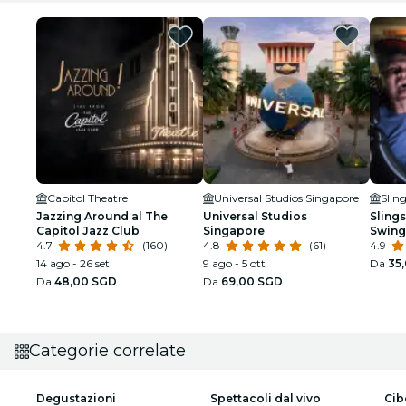
Capitol Theatre
Universal Studios Singapore
Jazzing Around al The
Universal Studios
Sling
Capitol Jazz Club
Singapore
Swing
4.7
(160)
4.8
(61)
Quay
4.9
14 ago - 26 set
9 ago - 5 ott
Da
35
Da
48,00 SGD
Da
69,00 SGD
Categorie correlate
Degustazioni
Spettacoli dal vivo
Cib