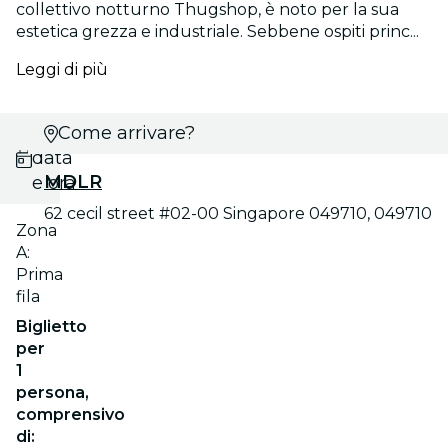
collettivo notturno Thugshop, è noto per la sua
estetica grezza e industriale. Sebbene ospiti princ...
Leggi di più
Scegli
Come arrivare?
data
MDLR
e ora
62 cecil street #02-00 Singapore 049710, 049710
Zona
A:
Prima
fila
Biglietto
per
1
persona,
comprensivo
di: