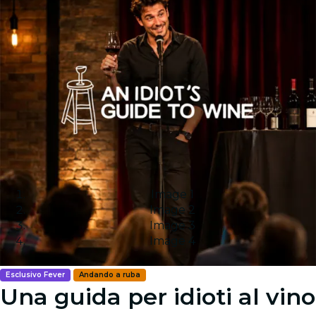
Image 1
Image 2
Image 3
Image 4
Esclusivo Fever
Andando a ruba
Una guida per idioti al vino