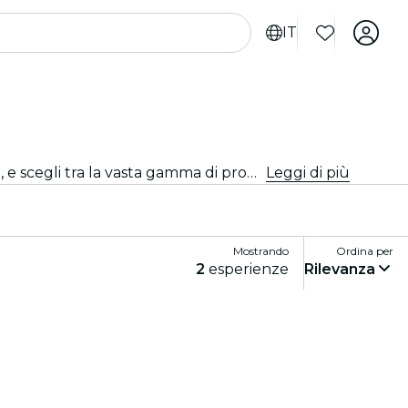
IT
Cerchi un tipo di evento diverso dal solito? Scopri i migliori spettacoli di stand-up comedy e open mic a Singapore, e scegli tra la vasta gamma di programmi che Fever ha a disposizione per te in diverse location.
Leggi di più
Mostrando
Ordina per
2
esperienze
Rilevanza