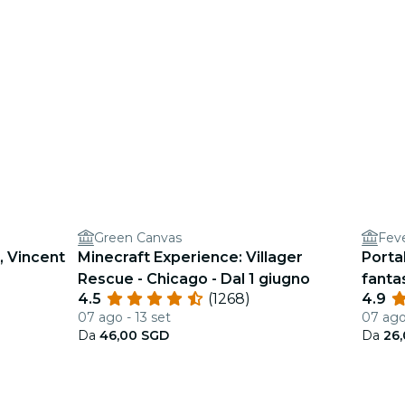
Green Canvas
Feve
, Vincent
Minecraft Experience: Villager
Porta
Rescue - Chicago - Dal 1 giugno
fanta
4.5
(1268)
4.9
07 ago - 13 set
07 ago
Da
46,00 SGD
Da
26