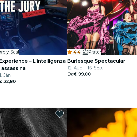
rely-Saal
4.4
·
Prater
Experience – L’intelligenza
Burlesque Spectacular
12. Aug. - 16. Sep.
e assassina
Da
€ 99,00
1. Jän.
€ 32,80