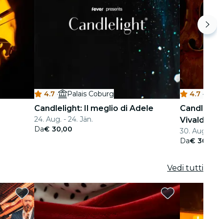
4.7
·
Palais Coburg
4.7
·
P
Candlelight: Il meglio di Adele
Candleligh
24. Aug. - 24. Jän.
Vivaldi
Da
€ 30,00
30. Aug. - 1
Da
€ 30,00
Vedi tutti