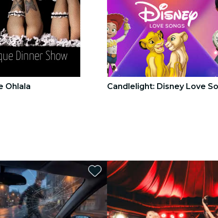
e Ohlala
Candlelight: Disney Love S
3
3