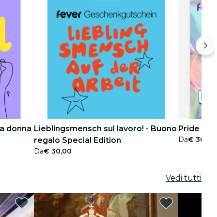
la donna
Lieblingsmensch sul lavoro! - Buono
Pride Pas
Da
€ 30,00
regalo Special Edition
Da
€ 30,00
Vedi tutti