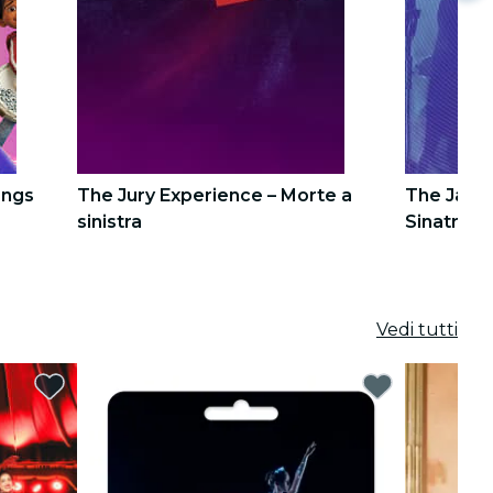
ongs
The Jury Experience – Morte a
The Jazz 
sinistra
Sinatra &
4
4
5
5
Vedi tutti