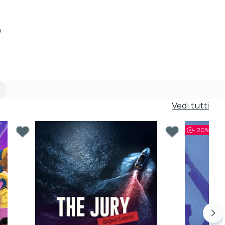
o
Vedi tutti
-
20%