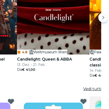
4.8
·
Weltmuseum Wien
Palais C
nel
Candlelight: Queen & ABBA
Candlelig
13. Dez. - 21. Feb.
classico
Da
€ 41,00
14. Feb.
Da
€ 44,00
Vedi tutti