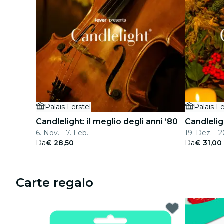
Palais Ferstel
Palais Fe
Candlelight: il meglio degli anni ’80
Candleligh
6. Nov. - 7. Feb.
19. Dez. - 
Da
€ 28,50
Da
€ 31,00
Carte regalo