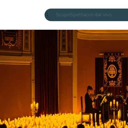
Scopri
Spettacoli dal vivo
Madrid
Candlelight
Londra
Esperienze e città
San Paolo
Mostre
Seoul
Tour città
Concerti