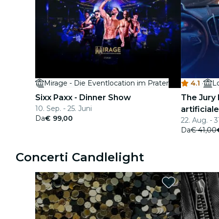
Mirage - Die Eventlocation im Prater
4.1
·
Lo
Sixx Paxx - Dinner Show
The Jury 
10. Sep. - 25. Juni
artificial
Da
€ 99,00
22. Aug. - 3
Da
€ 41,00
Concerti Candlelight