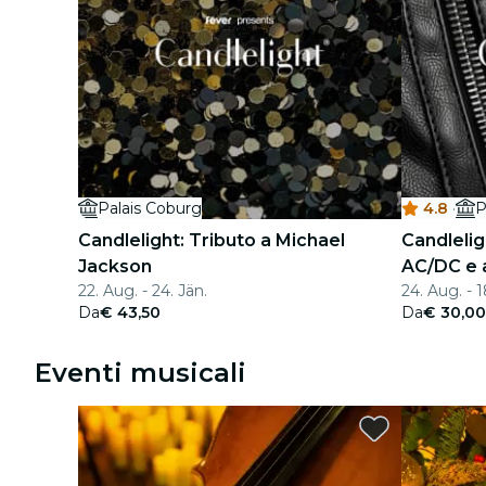
Palais Coburg
4.8
·
P
Candlelight: Tributo a Michael
Candleligh
Jackson
AC/DC e 
22. Aug. - 24. Jän.
24. Aug. - 1
Da
€ 43,50
Da
€ 30,00
Eventi musicali