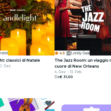
rstel
4.5
·
Lorely-Saal
t: classici di Natale
The Jazz Room: un viaggio 
20. Dez.
cuore di New Orleans
4. Dez. - 13. Feb.
Da
€ 31,00