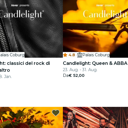
alais Coburg
4.8
·
Palais Coburg
t: classici del rock di
Candlelight: Queen & ABBA
23. Aug. - 31. Aug.
altro
Da
€ 52,00
8. Jän.