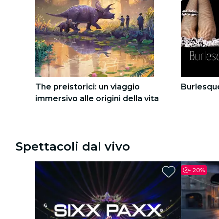
Tour città
Concerti
Ristoranti
Cinema
The preistorici: un viaggio
Burlesqu
immersivo alle origini della vita
1
1
2
2
Spettacoli dal vivo
-
20%