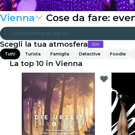
Vienna
Cose da fare: even
Scopri
Spettacoli dal vivo
Scegli la tua atmosfera
AI
Madrid
Tutti
Turista
Famiglia
Detective
Foodie
Candlelight
La top 10 in Vienna
Londra
Esperienze e città
San Paolo
Mostre
Seoul