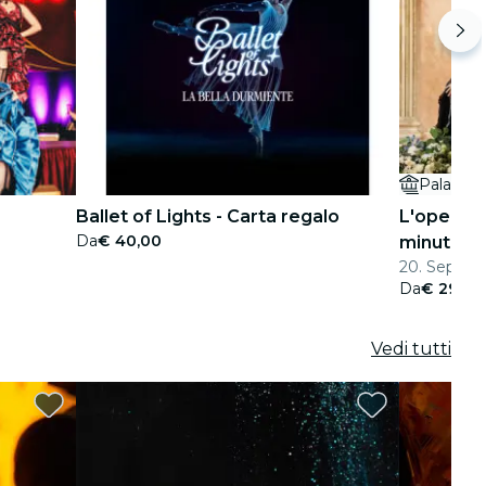
Palais A
Ballet of Lights - Carta regalo
L'opera de
Da
€ 40,00
minuti
20. Sep. - 1
Da
€ 29,00
Vedi tutti