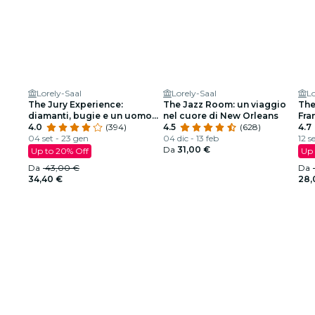
Lorely-Saal
Lorely-Saal
Lo
The Jury Experience:
The Jazz Room: un viaggio
The
diamanti, bugie e un uomo
nel cuore di New Orleans
Fra
morto
4.0
(394)
4.5
(628)
Arm
4.7
04 set - 23 gen
04 dic - 13 feb
12 s
Da
31,00 €
Up to 20% Off
Up 
Da
43,00 €
Da
34,40 €
28,