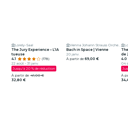
Lorely-Saal
Vienna Johann Strauss Orchestra
Lo
The Jury Experience – L’IA
Bach in Space | Vienne
The
tueuse
20 janv.
de 
4.1
(178)
À partir de
69,00 €
4.0
22 août - 31 janv.
04 s
Jusqu'à 20 % de réduction
Jus
À partir de
41,00 €
À pa
32,80 €
34,