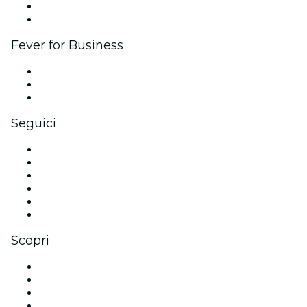
Programma Ambassador e Influencer
Brand partnership
Fever for Business
Eventi privati e biglietti di gruppo
Benefit aziendali
Gift card e voucher aziendali
Seguici
Facebook
X (Twitter)
Instagram
TikTok
LinkedIn
Youtube
Scopri
Luoghi a Vienna
Oggi
Domani
Questa settimana