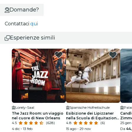
Domande?
Contattaci
qui
Esperienze simili
Lorely-Saal
Spanische Hofreitschule
Pala
The Jazz Room: un viaggio
Esibizione dei Lipizzaner
Candle
nel cuore di New Orleans
nella Scuola di Equitazione
Zimm
4.5
(628)
Spagnola
4.8
(6)
25 gen
4 dic - 13 feb
15 ago - 29 nov
Da
44