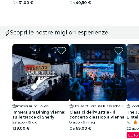
Da
31,00 €
Da
40,50 €
Scopri le nostre migliori esperienze
Immersium: Wien
House of Strauss Klassische Konzerte & Museum
Lore
Immersium Dining Vienna:
Classici dell'Austria - Il
The J
sulle tracce di Sherly
concerto classico a Vienna
L’inte
29 ago - 19 dic
8 ago - 9 mag
assas
4.1
139,00 €
Da
69,00 €
22 ago
Up to