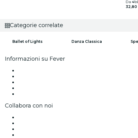
Da
41,
32,80
Categorie correlate
Ballet of Lights
Danza Classica
Spe
Informazioni su Fever
Stampa
Unisciti al team
Impressum
Carte regalo
Centro assistenza
Collabora con noi
Gestisci il tuo evento
Pubblica il tuo evento
Eventi aziendali & benefit
Programma di affiliazione