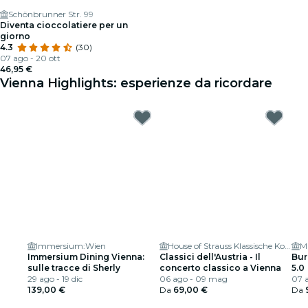
Schönbrunner Str. 99
Diventa cioccolatiere per un
giorno
4.3
(30)
07 ago - 20 ott
46,95 €
Vienna Highlights: esperienze da ricordare
Immersium:Wien
House of Strauss Klassische Konzerte & Museum
Immersium Dining Vienna:
Classici dell'Austria - Il
Bur
sulle tracce di Sherly
concerto classico a Vienna
5.0
29 ago - 19 dic
06 ago - 09 mag
07 a
139,00 €
Da
69,00 €
Da