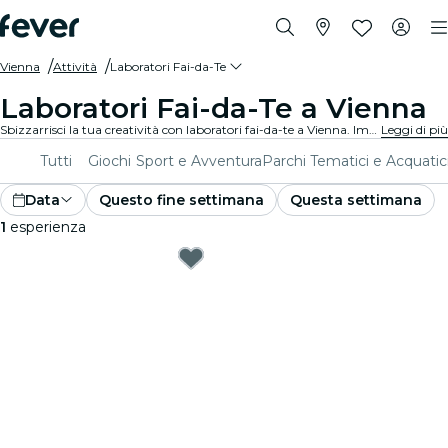
Vienna
Attività
Laboratori Fai-da-Te
Laboratori Fai-da-Te a Vienna
Sbizzarrisci la tua creatività con laboratori fai-da-te a Vienna. Impara nuove abilità, crea oggetti unici e connettiti con persone che la pensano come te in un ambiente accogliente.
Leggi di più
Tutti
Giochi
Sport e Avventura
Parchi Tematici e Acquatic
Data
Questo fine settimana
Questa settimana
1
esperienza