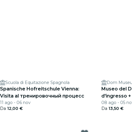
Scuola di Equitazione Spagnola
Dom Muse
Spanische Hofreitschule Vienna:
Museo del Du
Visita al тренировочный процесс
d'ingresso +
11 ago - 06 nov
08 ago - 05 no
opzionale
Da
12,00 €
Da
13,50 €