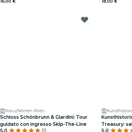
16,00 €
18,00 €
Kreuzfahrten Wien
Kunsthisto
Schloss Schönbrunn & Giardini: Tour
Kunsthistor
guidato con ingresso Skip-The-Line
Treasury: salt
5.0
(1)
5.0