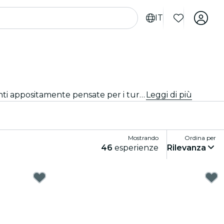
IT
Cerchi cose da fare a Vienna per i turisti? Scopri Vienna un'avventura alla volta con queste esperienze emozionanti appositamente pensate per i turisti. Scopri le migliori cose da fare!
Leggi di più
Mostrando
Ordina per
46
esperienze
Rilevanza