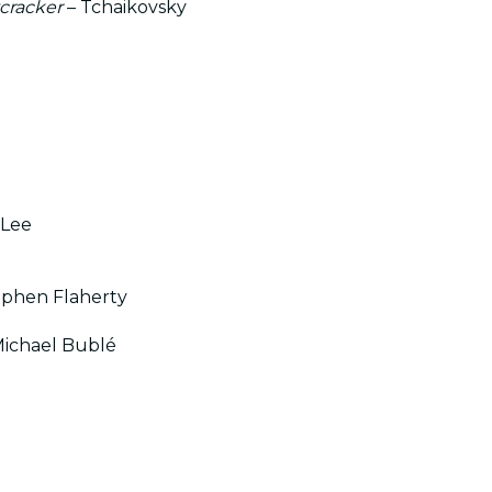
cracker
– Tchaikovsky
 Lee
ephen Flaherty
 Michael Bublé