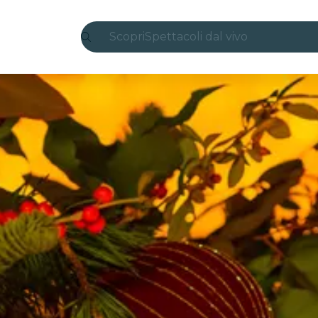
Scopri
Spettacoli dal vivo
Madrid
Candlelight
Londra
Esperienze e città
San Paolo
Mostre
Seoul
Tour città
Concerti