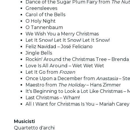
Dance of the Sugar Plum Fairy from
The Nut
Greensleeves
Carol of the Bells
O Holy Night
O Tannenbaum
We Wish You a Merry Christmas
Let It Snow! Let It Snow! Let It Snow!
Feliz Navidad – José Feliciano
Jingle Bells
Rockin' Around the Christmas Tree – Brenda
Love Is All Around – Wet Wet Wet
Let It Go from
Frozen
Once Upon a December from
Anastasia
– St
Maestro from
The Holiday
– Hans Zimmer
It's Beginning to Look a Lot Like Christmas –
Last Christmas – Wham!
All I Want for Christmas Is You – Mariah Carey
Musicisti
Quartetto d'archi