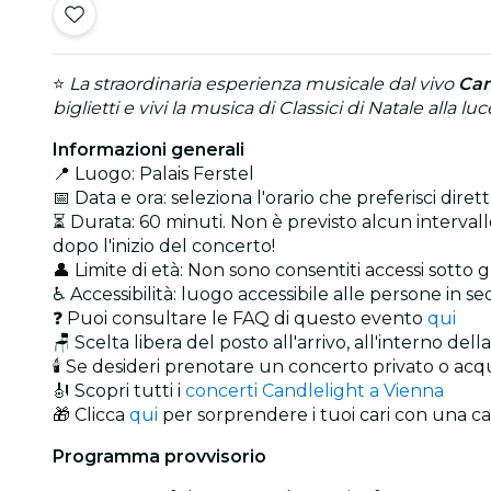
⭐
La straordinaria esperienza musicale dal vivo
Can
biglietti e vivi la musica di Classici di Natale alla lu
Informazioni generali
📍 Luogo: Palais Ferstel
📅 Data e ora: seleziona l'orario che preferisci dire
⏳ Durata: 60 minuti. Non è previsto alcun intervall
dopo l'inizio del concerto!
👤 Limite di età: Non sono consentiti accessi sotto 
♿ Accessibilità: luogo accessibile alle persone in sed
❓ Puoi consultare le FAQ di questo evento
qui
🪑 Scelta libera del posto all'arrivo, all'interno de
🕯️ Se desideri prenotare un concerto privato o ac
🎻 Scopri tutti i
concerti Candlelight a Vienna
🎁 Clicca
qui
per sorprendere i tuoi cari con una ca
Programma provvisorio