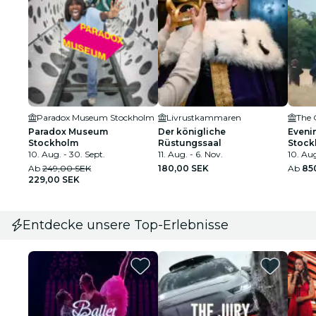
Paradox Museum Stockholm
Livrustkammaren
The 
Paradox Museum
Der königliche
Evenin
Stockholm
Rüstungssaal
Stock
10. Aug. - 30. Sept.
11. Aug. - 6. Nov.
10. Aug
Ab
249,00 SEK
180,00 SEK
Ab
85
229,00 SEK
Entdecke unsere Top-Erlebnisse