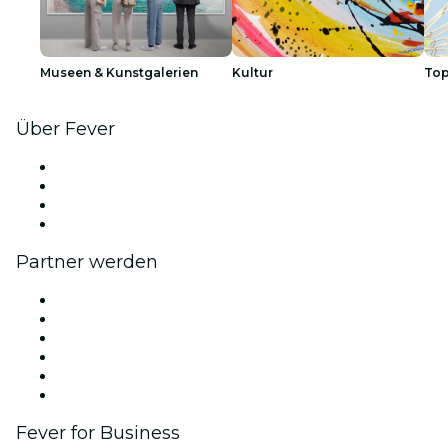
Museen & Kunstgalerien
Kultur
Top
Über Fever
Presse
Wir stellen ein!
Geschenkgutscheine
Hilfe-Center
Partner werden
Fever Zone
Veröffentliche dein Event
Firmenevents & -vorteile
Affiliate-Programm
Botschafter & Influencer-Programm
Markenpartnerschaften
Fever for Business