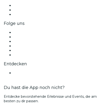
Privatveranstaltungen & Gruppentickets
Firmenvorteile
Firmengeschenkkarten und -gutscheine
Folge uns
Facebook
X (Twitter)
Instagram
TikTok
LinkedIn
YouTube
Entdecken
Veranstaltungsorte in Stockholm
Du hast die App noch nicht?
Entdecke bevorstehende Erlebnisse und Events, die am
besten zu dir passen.