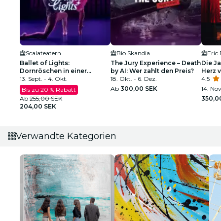
Scalateatern
Bio Skandia
Eric
Ballet of Lights:
The Jury Experience – Death
Die Ja
Dornröschen in einer
by AI: Wer zahlt den Preis?
Herz 
funkelnden Show
13. Sept. - 4. Okt.
18. Okt. - 6. Dez.
4.5
Ab
300,00 SEK
14. Nov
Bis zu 20 % Rabatt
Ab
255,00 SEK
350,0
204,00 SEK
Verwandte Kategorien