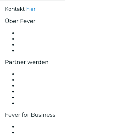
Kontakt
hier
Über Fever
Presse
Wir stellen ein!
Geschenkgutscheine
Hilfe-Center
Partner werden
Fever Zone
Veröffentliche dein Event
Firmenevents & -vorteile
Affiliate-Programm
Botschafter & Influencer-Programm
Markenpartnerschaften
Fever for Business
Privatveranstaltungen & Gruppentickets
Firmenvorteile