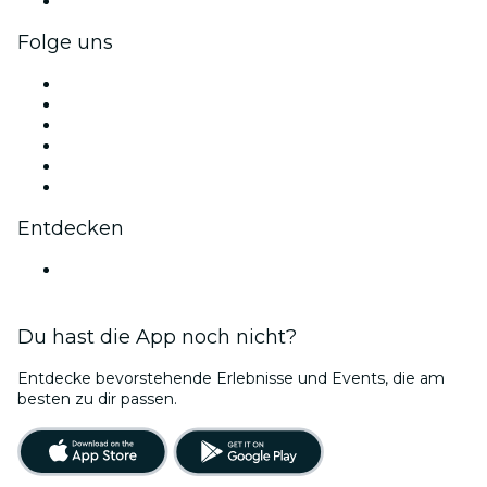
Firmengeschenkkarten und -gutscheine
Folge uns
Facebook
X (Twitter)
Instagram
TikTok
LinkedIn
YouTube
Entdecken
Veranstaltungsorte in Stockholm
Du hast die App noch nicht?
Entdecke bevorstehende Erlebnisse und Events, die am
besten zu dir passen.