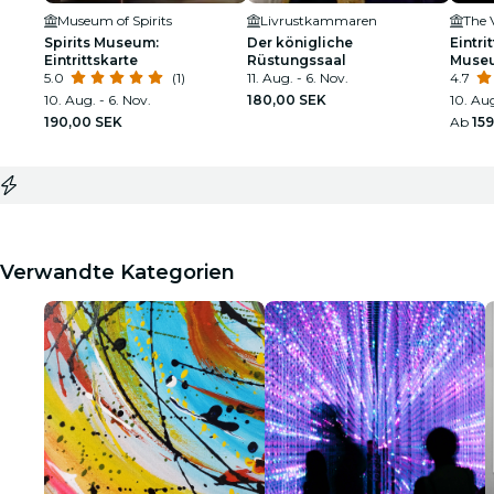
Museum of Spirits
Livrustkammaren
The 
Spirits Museum:
Der königliche
Eintri
Eintrittskarte
Rüstungssaal
Muse
5.0
(1)
11. Aug. - 6. Nov.
4.7
10. Aug. - 6. Nov.
180,00 SEK
10. Aug
190,00 SEK
Ab
15
Verwandte Kategorien