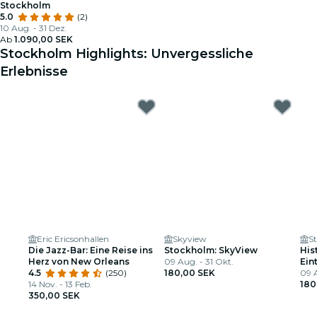
Stockholm
5.0
(2)
10 Aug. - 31 Dez.
Ab
1.090,00 SEK
Stockholm Highlights: Unvergessliche
Erlebnisse
Eric Ericsonhallen
Skyview
Die Jazz-Bar: Eine Reise ins
Stockholm: SkyView
His
Herz von New Orleans
09 Aug. - 31 Okt.
Ein
4.5
(250)
180,00 SEK
09 A
14 Nov. - 13 Feb.
180
350,00 SEK