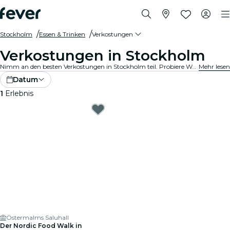
Stockholm
Essen & Trinken
Verkostungen
Verkostungen in Stockholm
Nimm an den besten Verkostungen in Stockholm teil. Probiere Weine, handwerklich gebraute Biere und Gourmetgerichte und erfahre dabei wissenswerte Einzelheiten von Experten.
Mehr lesen
Datum
1
Erlebnis
Östermalms Saluhall
Der Nordic Food Walk in