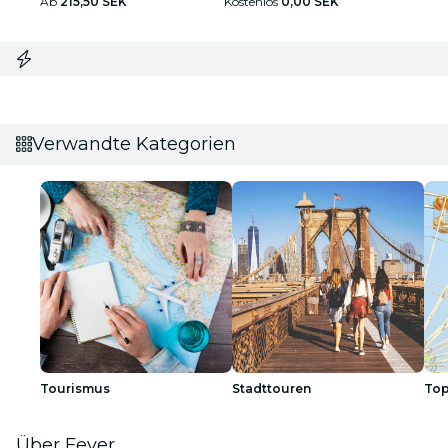
Ab
215,50 SEK
Kostenlos
0,00 SEK
Verwandte Kategorien
Tourismus
Stadttouren
Top
Über Fever