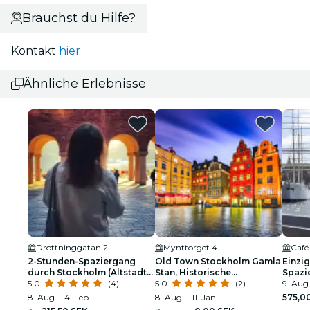
Brauchst du Hilfe?
Kontakt
hier
Ähnliche Erlebnisse
Drottninggatan 2
Mynttorget 4
Café
2-Stunden-Spaziergang
Old Town Stockholm Gamla
Einzi
durch Stockholm (Altstadt
Stan, Historische
Spazi
und Umgebung)
5.0
(4)
Spaziergang, kleine Gruppe
5.0
(2)
9. Aug.
8. Aug. - 4. Feb.
8. Aug. - 11. Jan.
575,0