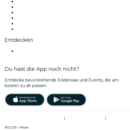
Facebook
X (Twitter)
Instagram
TikTok
LinkedIn
YouTube
Entdecken
Veranstaltungsorte in Stockholm
Du hast die App noch nicht?
Entdecke bevorstehende Erlebnisse und Events, die am
besten zu dir passen.
Allgemeine Geschäftsbedingungen
|
Datenschutzerklärung
|
Cookie-Verwaltung
©2026 - Fever