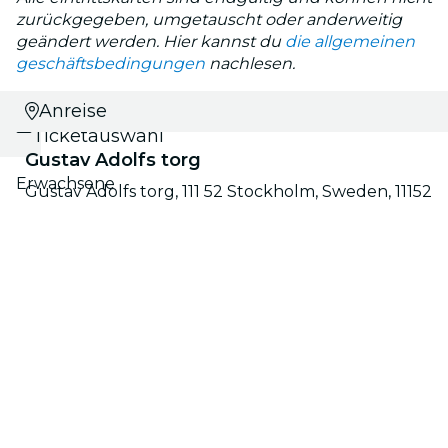
zurückgegeben, umgetauscht oder anderweitig
geändert werden. Hier kannst du
die allgemeinen
geschäftsbedingungen
nachlesen.
Datums- und
Anreise
Ticketauswahl
Gustav Adolfs torg
Erwachsene
Gustav Adolfs torg, 111 52 Stockholm, Sweden, 11152