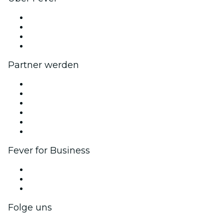
Presse
Wir stellen ein!
Geschenkgutscheine
Hilfe-Center
Partner werden
Fever Zone
Veröffentliche dein Event
Firmenevents & -vorteile
Affiliate-Programm
Botschafter & Influencer-Programm
Markenpartnerschaften
Fever for Business
Privatveranstaltungen & Gruppentickets
Firmenvorteile
Firmengeschenkkarten und -gutscheine
Folge uns