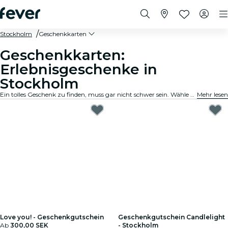
Stockholm
Geschenkkarten
Geschenkkarten:
Erlebnisgeschenke in
Stockholm
Ein tolles Geschenk zu finden, muss gar nicht schwer sein. Wähle die Karte aus, passe den Betrag an und verschenke ein Erlebnis, an das sich der Beschenkte noch lange erinnern wird. Schnell, flexibel und kinderleicht.
Mehr lesen
Love you! - Geschenkgutschein
Geschenkgutschein Candlelight
Ab
300,00 SEK
- Stockholm