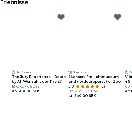
Erlebnisse
Bio Skandia
Skansen
W
The Jury Experience – Death
Skansen: Freilichtmuseum
Vik
by AI: Wer zahlt den Preis?
und nordeuropäischer Zoo
4.5
18 Okt. - 06 Dez.
5.0
(2)
08 
Ab
300,00 SEK
08 Aug. - 05 Nov.
Ab
Ab
240,00 SEK