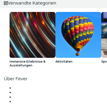
Verwandte Kategorien
Immersive Erlebnisse &
Aktivitäten
Spi
Ausstellungen
Über Fever
Presse
Wir stellen ein!
Geschenkgutscheine
Hilfe-Center