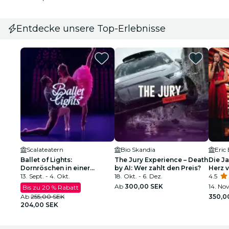
Entdecke unsere Top-Erlebnisse
Scalateatern
Bio Skandia
Eric
Ballet of Lights:
The Jury Experience – Death
Die Ja
Dornröschen in einer
by AI: Wer zahlt den Preis?
Herz 
funkelnden Show
13. Sept. - 4. Okt.
18. Okt. - 6. Dez.
4.5
Ab
300,00 SEK
14. Nov
Bis zu 20 % Rabatt
Ab
255,00 SEK
350,0
204,00 SEK