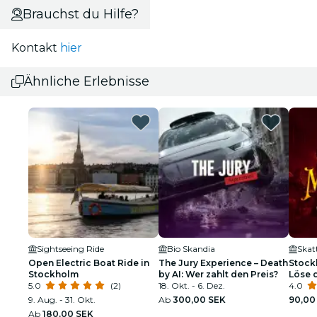
Brauchst du Hilfe?
Kontakt
hier
Ähnliche Erlebnisse
Sightseeing Ride
Bio Skandia
Ska
Open Electric Boat Ride in
The Jury Experience – Death
Stock
Stockholm
by AI: Wer zahlt den Preis?
Löse d
5.0
(2)
18. Okt. - 6. Dez.
4.0
9. Aug. - 31. Okt.
Ab
300,00 SEK
90,00
Ab
180,00 SEK