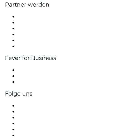
Partner werden
Fever Zone
Veröffentliche dein Event
Firmenevents & -vorteile
Affiliate-Programm
Botschafter & Influencer-Programm
Markenpartnerschaften
Fever for Business
Privatveranstaltungen & Gruppentickets
Firmenvorteile
Firmengeschenkkarten und -gutscheine
Folge uns
Facebook
X (Twitter)
Instagram
TikTok
LinkedIn
YouTube