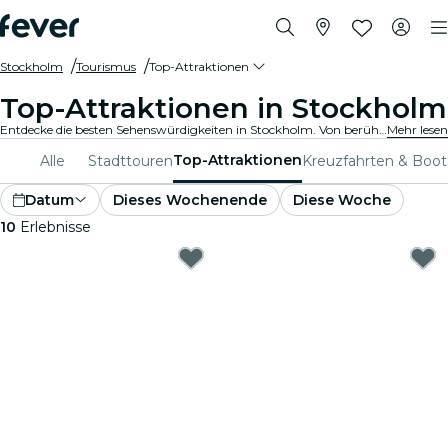
Stockholm
Tourismus
Top-Attraktionen
Top-Attraktionen in Stockholm
Entdecke die besten Sehenswürdigkeiten in Stockholm. Von berühmten Wahrzeichen und kulturellen Hotspots bis hin zu atemberaubenden Parks und Geheimtipps. Erkunde mit diesen Erlebnissen die Orte, die man unbedingt gesehen haben muss. Entdecke, was Stockholm wirklich einzigartig macht!
Mehr lesen
Top-Attraktionen
Alle
Stadttouren
Kreuzfahrten & Boot
Datum
Dieses Wochenende
Diese Woche
10
Erlebnisse