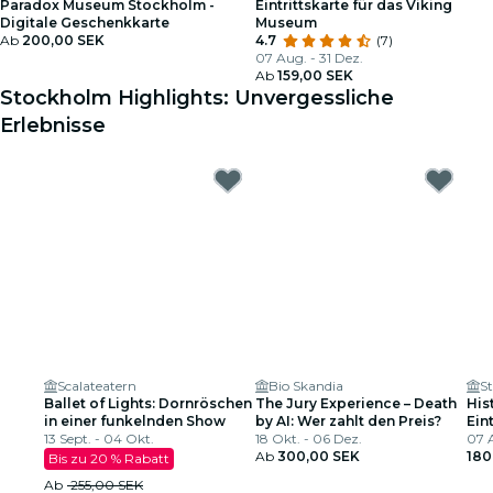
Paradox Museum Stockholm -
Eintrittskarte für das Viking
Digitale Geschenkkarte
Museum
Ab
200,00 SEK
4.7
(7)
07 Aug. - 31 Dez.
Ab
159,00 SEK
Stockholm Highlights: Unvergessliche
Erlebnisse
Scalateatern
Bio Skandia
Ballet of Lights: Dornröschen
The Jury Experience – Death
His
in einer funkelnden Show
by AI: Wer zahlt den Preis?
Ein
13 Sept. - 04 Okt.
18 Okt. - 06 Dez.
07 A
Ab
300,00 SEK
180
Bis zu 20 % Rabatt
Ab
255,00 SEK