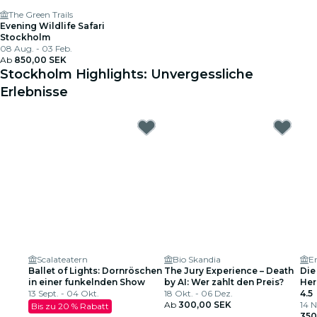
The Green Trails
Evening Wildlife Safari
Stockholm
08 Aug. - 03 Feb.
Ab
850,00 SEK
Stockholm Highlights: Unvergessliche
Erlebnisse
Scalateatern
Bio Skandia
Er
Ballet of Lights: Dornröschen
The Jury Experience – Death
Die
in einer funkelnden Show
by AI: Wer zahlt den Preis?
Her
13 Sept. - 04 Okt.
18 Okt. - 06 Dez.
4.5
Ab
300,00 SEK
14 N
Bis zu 20 % Rabatt
350