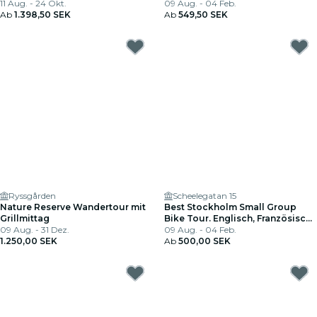
11 Aug. - 24 Okt.
eine kleine
09 Aug. - 04 Feb.
Ab
1.398,50 SEK
Gruppenfußgängertour
Ab
549,50 SEK
Ryssgården
Scheelegatan 15
Nature Reserve Wandertour mit
Best Stockholm Small Group
Grillmittag
Bike Tour. Englisch, Französisch
09 Aug. - 31 Dez.
oder Spanisch!
09 Aug. - 04 Feb.
1.250,00 SEK
Ab
500,00 SEK