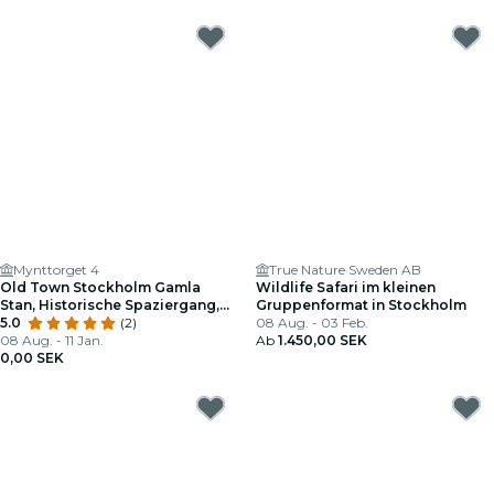
Mynttorget 4
True Nature Sweden AB
Old Town Stockholm Gamla
Wildlife Safari im kleinen
Stan, Historische Spaziergang,
Gruppenformat in Stockholm
kleine Gruppe
5.0
(2)
08 Aug. - 03 Feb.
08 Aug. - 11 Jan.
Ab
1.450,00 SEK
0,00 SEK