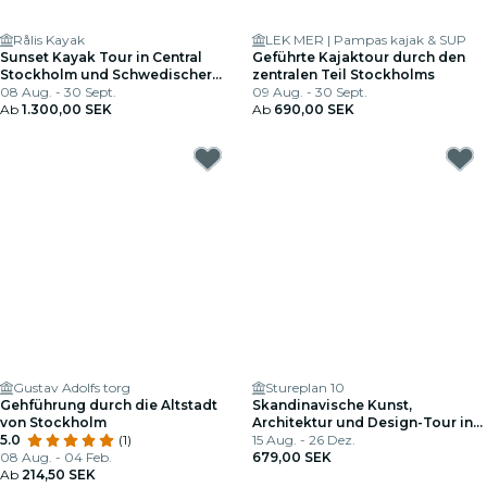
Rålis Kayak
LEK MER | Pampas kajak & SUP
Sunset Kayak Tour in Central
Geführte Kajaktour durch den
Stockholm und Schwedischer
zentralen Teil Stockholms
Fika
08 Aug. - 30 Sept.
09 Aug. - 30 Sept.
Ab
1.300,00 SEK
Ab
690,00 SEK
Gustav Adolfs torg
Stureplan 10
Gehführung durch die Altstadt
Skandinavische Kunst,
von Stockholm
Architektur und Design-Tour in
5.0
(1)
Stockholm
15 Aug. - 26 Dez.
08 Aug. - 04 Feb.
679,00 SEK
Ab
214,50 SEK