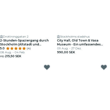
Drottninggatan 2
Stockholms stadshus
2-Stunden-Spaziergang durch
City Hall, Old Town & Vasa
Stockholm (Altstadt und
Museum - Ein umfassendes
Umgebung)
5.0
(4)
geführtes Erlebnis
09 Aug. - 27 Dez.
08 Aug. - 04 Feb.
990,00 SEK
Ab
215,50 SEK