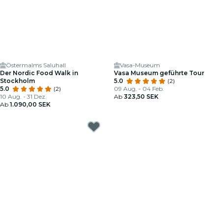
Östermalms Saluhall
Vasa-Museum
Der Nordic Food Walk in
Vasa Museum geführte Tour
Stockholm
5.0
(2)
5.0
(2)
09 Aug. - 04 Feb.
10 Aug. - 31 Dez.
Ab
323,50 SEK
Ab
1.090,00 SEK