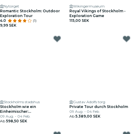
Nytorget
Wikingermuseum
Romantic Stockholm: Outdoor
Royal Vikings of Stockholm -
Exploration Tour
Exploration Game
4.0
(1)
115,00 SEK
9,99 SEK
Stockholms stadshus
Gustav Adolfs torg
Stockholm wie ein
Private Tour durch Stockholm
Einheimischer:
09 Aug. - 04 Feb.
Maßgeschneiderte
09 Aug. - 04 Feb.
Ab
5.389,00 SEK
Privatführung
Ab
598,50 SEK