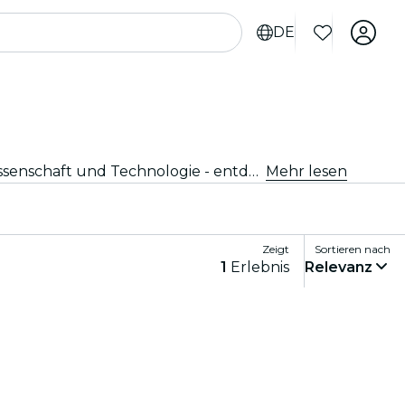
DE
Erkunde die neuesten Ausstellungen und Schaufenster in Stockholm. Von Kunst und Geschichte bis hin zu Wissenschaft und Technologie - entdecke faszinierende Ausstellungen, die deine Neugier wecken.
Mehr lesen
Zeigt
Sortieren nach
1
Erlebnis
Relevanz