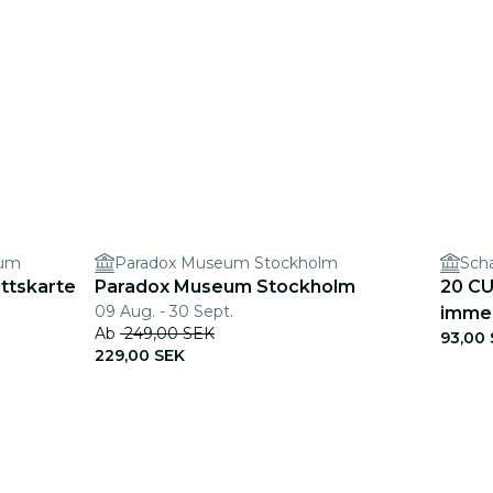
eum
Paradox Museum Stockholm
Sch
ittskarte
Paradox Museum Stockholm
20 CU
09 Aug. - 30 Sept.
immer
Ab
249,00 SEK
93,00
229,00 SEK