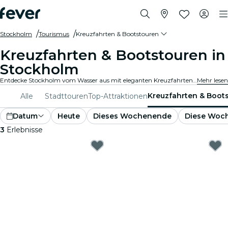
Stockholm
Tourismus
Kreuzfahrten & Bootstouren
Kreuzfahrten & Bootstouren in
Stockholm
Entdecke Stockholm vom Wasser aus mit eleganten Kreuzfahrten und Bootsfahrten. Schau dir berühmte Hotspots und Panorama-Stadtansichten an, während du entspannt über das Wasser gleitest. Erlebe die Stadt auf einzigartige Weise!
Mehr lesen
Kreuzfahrten & Boot
Alle
Stadttouren
Top-Attraktionen
Datum
Heute
Dieses Wochenende
Diese Woc
3
Erlebnisse