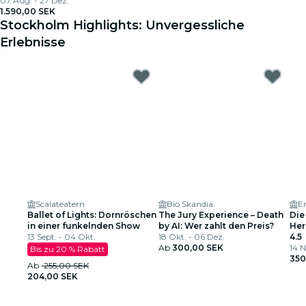
07 Aug. - 27 Dez.
1.590,00 SEK
Stockholm Highlights: Unvergessliche
Erlebnisse
Scalateatern
Bio Skandia
Er
Ballet of Lights: Dornröschen
The Jury Experience – Death
Die
in einer funkelnden Show
by AI: Wer zahlt den Preis?
Her
13 Sept. - 04 Okt.
18 Okt. - 06 Dez.
4.5
Ab
300,00 SEK
14 N
Bis zu 20 % Rabatt
350
Ab
255,00 SEK
204,00 SEK