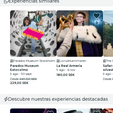
Experiencias similares
Paradox Museum Stockholm
Livrustkammaren
The 
Paradox Museum
La Real Armería
Safari
Estocolmo
9 ago - 6 nov
silve
9 ago - 30 sept
9 ago -
180,00 SEK
Desde
249,00 SEK
Desde
229,00 SEK
Descubre nuestras experiencias destacadas