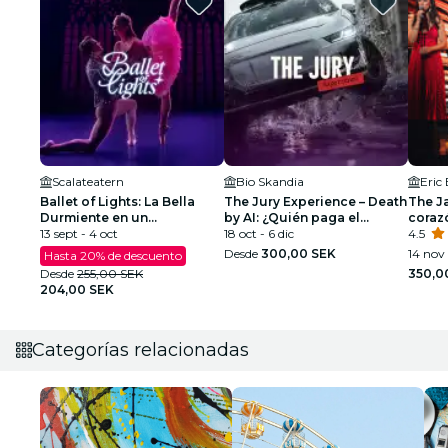
Scalateatern
Bio Skandia
Eric
Ballet of Lights: La Bella
The Jury Experience – Death
The Ja
Durmiente en un
by AI: ¿Quién paga el
coraz
espectáculo deslumbrante
13 sept - 4 oct
precio?
18 oct - 6 dic
4.5
Desde
300,00 SEK
14 nov 
Hasta 20% de descuento
Desde
255,00 SEK
350,0
204,00 SEK
Categorías relacionadas