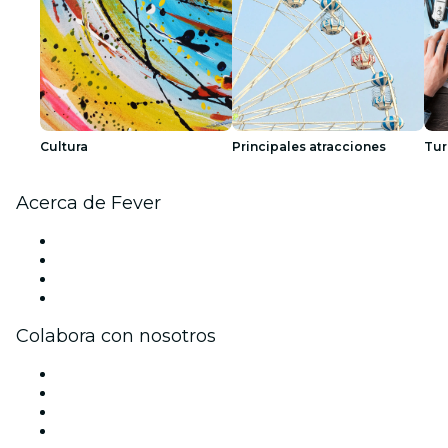
Cultura
Principales atracciones
Tur
Acerca de Fever
Prensa
Únete al equipo
Tarjetas Regalo
Centro de asistencia
Colabora con nosotros
Gestiona tu evento
Publica tu evento
Eventos y beneficios para empresas
Programa de Afiliados