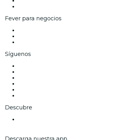
Programa de embajadores e influencers
Colaboraciones de marca
Fever para negocios
Eventos privados y entradas de grupo
Beneficios corporativos
Tarjetas y cupones de regalo corporativos
Síguenos
Facebook
X (Twitter)
Instagram
TikTok
LinkedIn
Youtube
Descubre
Locales y espacios de eventos en Estocolmo
Descarga nuestra app