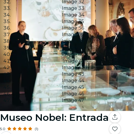
Image 32
Image 33
Image 34
Image 35
Image 36
Image 37
Image 38
Image 39
Image 40
Image 41
Image 42
Image 43
Image 44
Image 45
Image 46
Image 47
Museo Nobel: Entrada
5.0
(1)