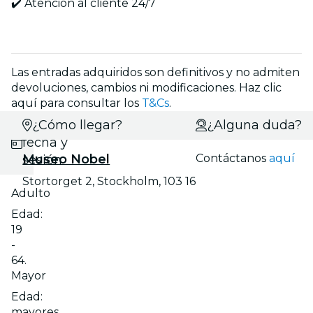
✔️ Atención al cliente 24/7
Las entradas adquiridos son definitivos y no admiten
devoluciones, cambios ni modificaciones. Haz clic
aquí para consultar los
T&Cs
.
Selecciona
¿Cómo llegar?
¿Alguna duda?
fecha y
Museo Nobel
Contáctanos
aquí
sesión
Stortorget 2, Stockholm, 103 16
Adulto
Edad:
19
-
64.
Mayor
Edad:
mayores