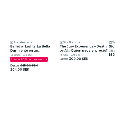
Scalateatern
Bio Skandia
S
Ballet of Lights: La Bella
The Jury Experience – Death
Sto
Durmiente en un
by AI: ¿Quién paga el precio?
08 a
espectáculo deslumbrante
13 sept - 04 oct
18 oct - 06 dic
180
Desde
300,00 SEK
Hasta 20% de descuento
Desde
255,00 SEK
204,00 SEK