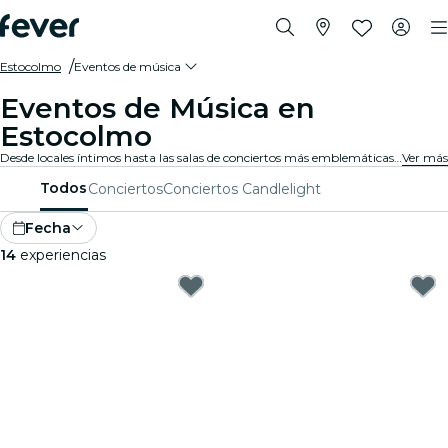
Estocolmo
Eventos de música
Eventos de Música en
Estocolmo
Desde locales íntimos hasta las salas de conciertos más emblemáticas de la ciudad, Estocolmo vive al son de la música y ofrece una variada gama de eventos para todos los gustos y estilos.
Ver más
Todos
Conciertos
Conciertos Candlelight
Fecha
14
experiencias