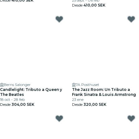
Desde
410,00 SEK
25 sept - 06 feb
Desde
410,00 SEK
Berns Salonger
7A Posthuset
Candlelight: Tributo a Queen y
The Jazz Room: Un Tributo a
The Beatles
Frank Sinatra & Louis Armstrong
18 oct - 28 feb
23 ene
Desde
304,00 SEK
Desde
320,00 SEK