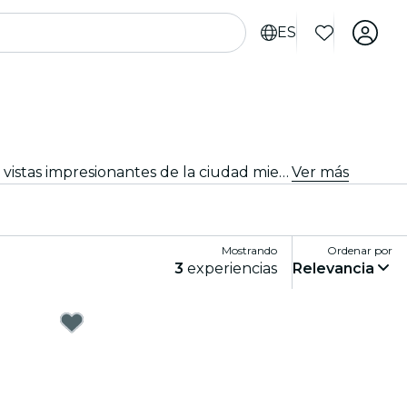
ES
Vive Estocolmo desde una nueva perspectiva con cruceros y tours en barco. Disfruta de monumentos icónicos y vistas impresionantes de la ciudad mientras viajas por aguas serenas. Los cruceros y tours en barco de Estocolmo te llevarán a una aventura única.
Ver más
Mostrando
Ordenar por
3
experiencias
Relevancia