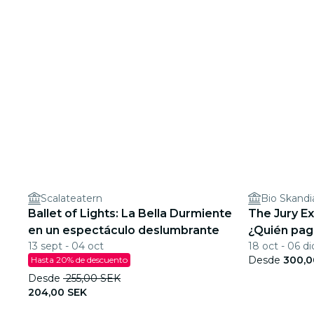
Scalateatern
Bio Skandi
Ballet of Lights: La Bella Durmiente
The Jury Ex
en un espectáculo deslumbrante
¿Quién paga
13 sept - 04 oct
18 oct - 06 di
Desde
300,0
Hasta 20% de descuento
Desde
255,00 SEK
204,00 SEK