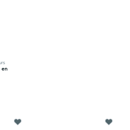
urs
 en