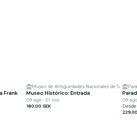
Museo de Antigüedades Nacionales de Suecia
Par
a Frank
Museo Histórico: Entrada
Para
09 ago - 01 nov
09 ago
180,00 SEK
Desde
229,0