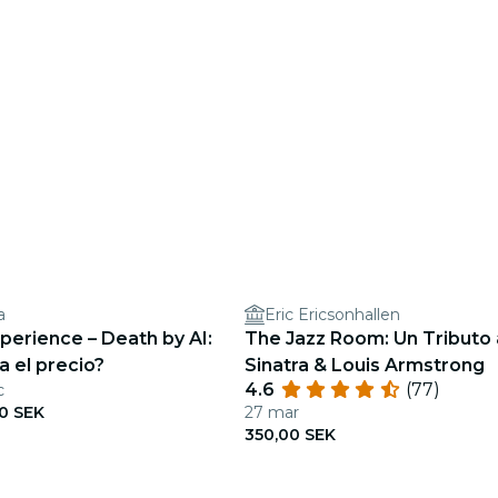
a
Eric Ericsonhallen
perience – Death by AI:
The Jazz Room: Un Tributo 
 el precio?
Sinatra & Louis Armstrong
4.6
(77)
c
0 SEK
27 mar
350,00 SEK