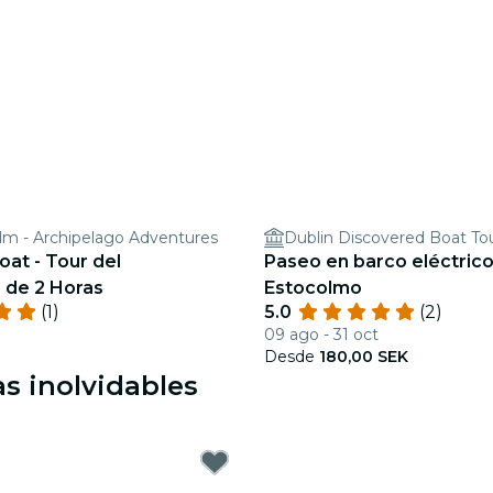
lm - Archipelago Adventures
Dublin Discovered Boat To
at - Tour del
Paseo en barco eléctrico
 de 2 Horas
Estocolmo
(1)
5.0
(2)
09 ago - 31 oct
Desde
180,00 SEK
s inolvidables