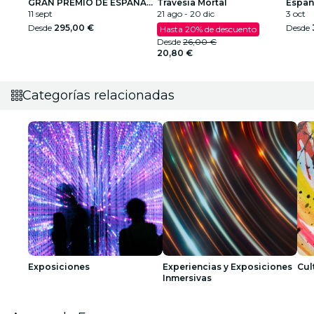
GRAN PREMIO DE ESPAÑA
Travesía Mortal
Españ
2026
11 sept
21 ago - 20 dic
Cami
3 oct
Desde
295,00 €
Desde
Hasta 20% de descuento
Desde
26,00 €
20,80 €
Categorías relacionadas
Exposiciones
Experiencias y Exposiciones
Cul
Inmersivas