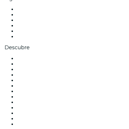
Facebook
X (Twitter)
Instagram
TikTok
LinkedIn
Youtube
Descubre
Locales y espacios de eventos en Madrid
España
Hoy
Mañana
Esta semana
Este fin de semana
Halloween
San Valentín
Team Building Madrid
La La Love You
Viva Suecia
Navidad
Año Nuevo