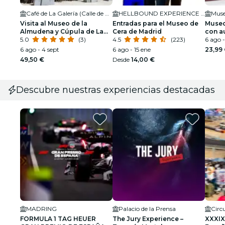
Café de La Galería (Calle de Bailén)
HELLBOUND EXPERIENCE MADRID
Visita al Museo de la
Entradas para el Museo de
Museo
Almudena y Cúpula de La
Cera de Madrid
con a
Catedral de La Almudena
5.0
(3)
4.5
(223)
6 ago -
con las mejores vistas al
6 ago - 4 sept
6 ago - 15 ene
23,99
centro de Madrid+ Comida
49,50 €
Desde
14,00 €
en el Café de La Galería
Descubre nuestras experiencias destacadas
MADRING
Palacio de la Prensa
FORMULA 1 TAG HEUER
The Jury Experience –
XXXIX