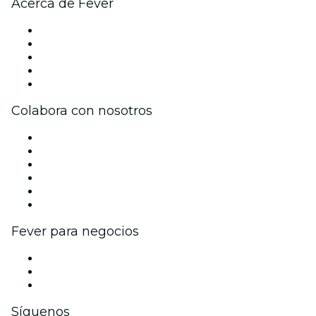
Acerca de Fever
Prensa
Únete al equipo
Becas de Excelencia
Tarjetas Regalo
Centro de asistencia
Colabora con nosotros
Gestiona tu evento
Publica tu evento
Eventos y beneficios para empresas
Programa de Afiliados
Programa de embajadores e influencers
Colaboraciones de marca
Fever para negocios
Eventos privados y entradas de grupo
Beneficios corporativos
Tarjetas y cupones de regalo corporativos
Síguenos