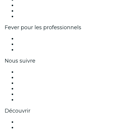
Programme d'affiliation
Programme d'ambassadeurs et d'influenceurs
Partenariats avec des marques
Fever pour les professionnels
Événements privés et billets de groupe
Avantages pour les entreprises
Coupons et cartes cadeaux pour les entreprises
Nous suivre
Facebook
X (Twitter)
Instagram
TikTok
LinkedIn
Youtube
Découvrir
Lieux d'événements à Austin
Aujourd'hui