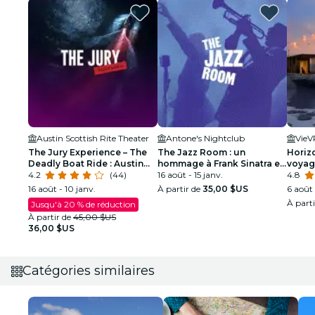
Austin Scottish Rite Theater
Antone's Nightclub
VieV
The Jury Experience – The
The Jazz Room : un
Horizo
Deadly Boat Ride : Austin
hommage à Frank Sinatra et
voyag
parviendra-t-il à rendre
4.2
(44)
Louis Armstrong
16 août - 15 janv.
ancie
4.8
justice ?
16 août - 10 janv.
À partir de
35,00 $US
6 août
À part
Jusqu'à 20 % de réduction
À partir de
45,00 $US
36,00 $US
Catégories similaires