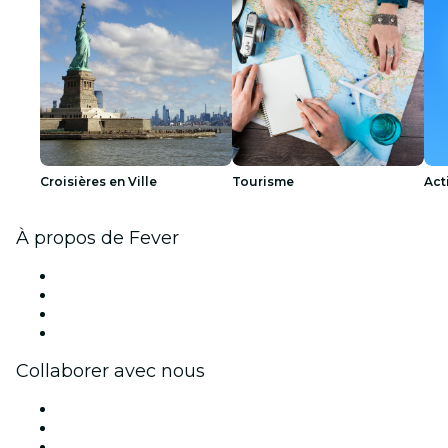
Croisières en Ville
Tourisme
Act
À propos de Fever
Presse
Travailler chez Fever
Cartes-cadeaux
Centre d'aide
Collaborer avec nous
Fever Zone
Publiez votre événement
Événements d'entreprise et avantages