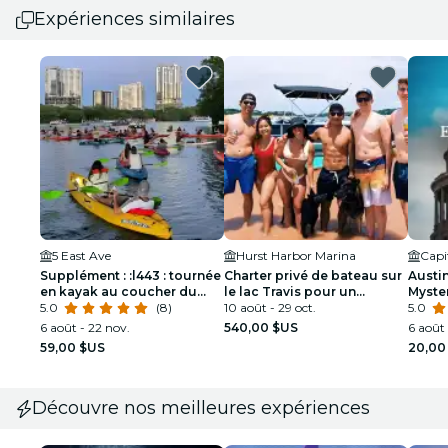
Expériences similaires
5 East Ave
Hurst Harbor Marina
Capi
Supplément : :l443 : tournée
Charter privé de bateau sur
Austi
en kayak au coucher du
le lac Travis pour un
Myste
soleil
5.0
(8)
maximum de 12 personnes
10 août - 29 oct.
Pub &
5.0
6 août - 22 nov.
540,00 $US
6 août 
59,00 $US
20,00
Découvre nos meilleures expériences