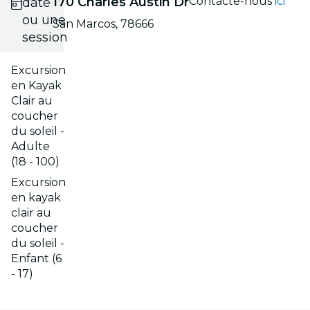
170 Charles Austin Dr
Contacte-nous
ici
date
ou une
San Marcos, 78666
session
Excursion
en Kayak
Clair au
coucher
du soleil -
Adulte
(18 - 100)
Excursion
en kayak
clair au
coucher
du soleil -
Enfant (6
- 17)