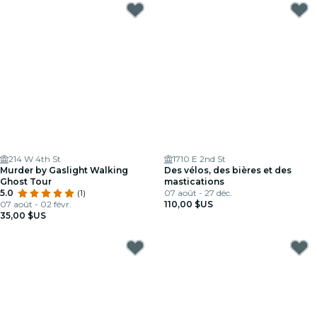
214 W 4th St
1710 E 2nd St
Murder by Gaslight Walking
Des vélos, des bières et des
Ghost Tour
mastications
5.0
(1)
07 août - 27 déc.
07 août - 02 févr.
110,00 $US
35,00 $US