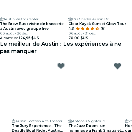
Austin Visitor Center
170 Charles Austin Dr
The Brew Bus : visite de brasserie
Clear Kayak Sunset Glow Tour
à Austin avec groupe live
4.3
(8)
08 août - 26 déc.
06 août - 31 déc.
À partir de
124,95 $US
70,00 $US
Le meilleur de Austin : Les expériences à ne
pas manquer
Austin Scottish Rite Theater
Antone's Nightclub
Z
The Jury Experience – The
The Jazz Room : un
Hor
Deadly Boat Ride : Austin
hommage à Frank Sinatra et
dan