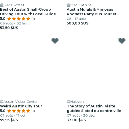
602 E 4th St
602 E 4th St
Best of Austin Small-Group
Austin Murals & Mimosas
Driving Tour with Local Guide
Roofless Party Bus Tour et
5.0
(1)
Photoshoot
08 - 17 août
06 août - 02 févr.
500,00 $US
53,50 $US
Austin Visitor Center
Halcyon
Weird Austin City Tour
The Story of Austin : visite
5.0
(1)
guidée à pied du centre-ville
07 août - 17 oct.
07 août - 30 déc.
59,95 $US
33,00 $US