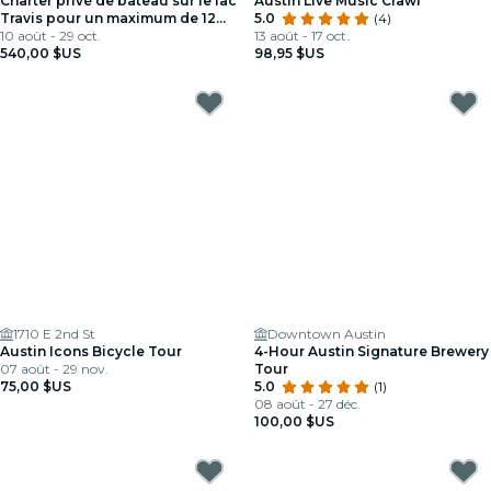
Charter privé de bateau sur le lac
Austin Live Music Crawl
Travis pour un maximum de 12
5.0
(4)
personnes
10 août - 29 oct.
13 août - 17 oct.
540,00 $US
98,95 $US
1710 E 2nd St
Downtown Austin
Austin Icons Bicycle Tour
4-Hour Austin Signature Brewery
07 août - 29 nov.
Tour
75,00 $US
5.0
(1)
08 août - 27 déc.
100,00 $US