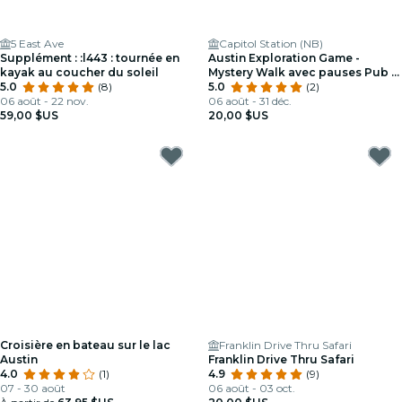
5 East Ave
Capitol Station (NB)
Supplément : :l443 : tournée en
Austin Exploration Game -
kayak au coucher du soleil
Mystery Walk avec pauses Pub &
5.0
(8)
Café
5.0
(2)
06 août - 22 nov.
06 août - 31 déc.
59,00 $US
20,00 $US
Croisière en bateau sur le lac
Franklin Drive Thru Safari
Austin
Franklin Drive Thru Safari
4.0
(1)
4.9
(9)
07 - 30 août
06 août - 03 oct.