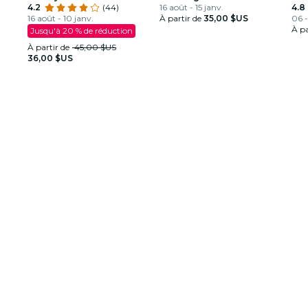
parviendra-t-il à rendre
4.2
(44)
Louis Armstrong
16 août - 15 janv.
4.8
justice ?
16 août - 10 janv.
À partir de
35,00 $US
06 -
À pa
Jusqu'à 20 % de réduction
À partir de
45,00 $US
36,00 $US