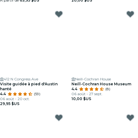
À partir de
63,95 $US
20,00 $US
412 N Congress Ave
Neill-Cochran House
Visite guidée à pied d'Austin
Neill-Cochran House Museum
hanté
4.4
(8)
4.4
(59)
06 août - 27 sept.
06 août - 20 oct.
10,00 $US
29,95 $US