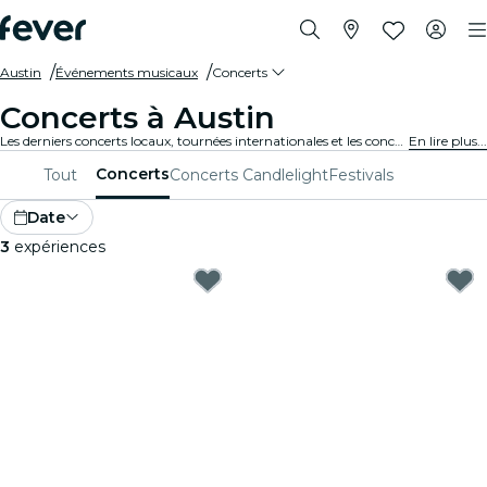
Austin
Événements musicaux
Concerts
Concerts à Austin
Les derniers concerts locaux, tournées internationales et les concerts de musique en tous genres à Austin.
En lire plus...
Concerts
Tout
Concerts Candlelight
Festivals
Date
3
expériences