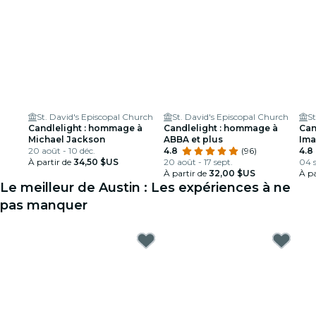
St. David's Episcopal Church
St. David's Episcopal Church
St
Candlelight : hommage à
Candlelight : hommage à
Can
Michael Jackson
ABBA et plus
Ima
20 août - 10 déc.
4.8
(96)
4.8
À partir de
34,50 $US
20 août - 17 sept.
04 s
À partir de
32,00 $US
À pa
Le meilleur de Austin : Les expériences à ne
pas manquer