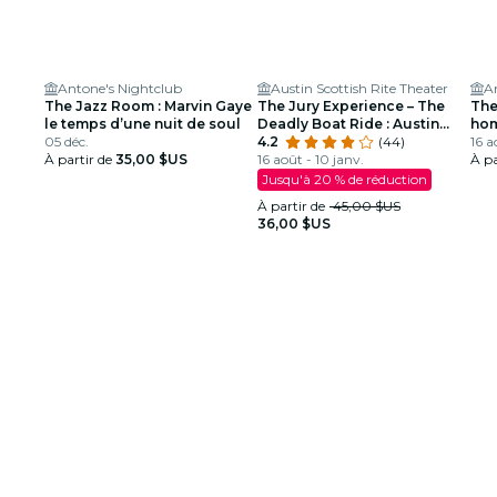
Antone's Nightclub
Austin Scottish Rite Theater
A
The Jazz Room : Marvin Gaye
The Jury Experience – The
The
le temps d’une nuit de soul
Deadly Boat Ride : Austin
hom
05 déc.
parviendra-t-il à rendre
4.2
(44)
Lou
16 a
À partir de
35,00 $US
justice ?
16 août - 10 janv.
À pa
Jusqu'à 20 % de réduction
À partir de
45,00 $US
36,00 $US