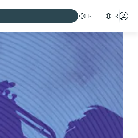
FR
FR