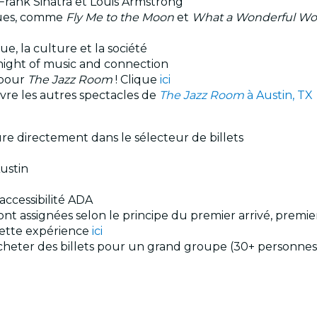
Frank Sinatra et Louis Armstrong
ques, comme
Fly Me to the Moon
et
What a Wonderful Wo
, la culture et la société
 night of music and connection
 pour
The Jazz Room
! Clique
ici
vre les autres spectacles de
The Jazz Room
à Austin, TX
ure directement dans le sélecteur de billets
Austin
'accessibilité ADA
sont assignées selon le principe du premier arrivé, premie
cette expérience
ici
acheter des billets pour un grand groupe (30+ personnes