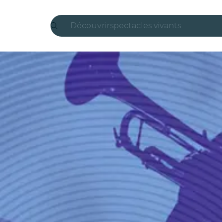
Découvrir
spectacles vivants
Madrid
Candlelight
Londres
expériences et villes
São Paulo
expositions
Séoul
visites urbaines
concerts