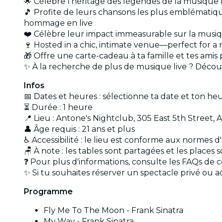
🌟 Célèbre l'héritage des légendes de la musique 
🎵 Profite de leurs chansons les plus emblémati
hommage en live
❤️ Célèbre leur impact immeasurable sur la musique
🍷 Hosted in a chic, intimate venue—perfect for a
🎁 Offre une carte-cadeau à ta famille et tes amis
✨ À la recherche de plus de musique live ? Décou
Infos
📅 Dates et heures : sélectionne ta date et ton he
⏳ Durée : 1 heure
📍 Lieu : Antone's Nightclub, 305 East 5th Street, 
👤 Âge requis : 21 ans et plus
♿ Accessibilité : le lieu est conforme aux normes d
🪑 À note : les tables sont partagées et les places 
❓ Pour plus d'informations, consulte les FAQs de 
✨ Si tu souhaites réserver un spectacle privé ou 
Programme
Fly Me To The Moon - Frank Sinatra
My Way - Frank Sinatra