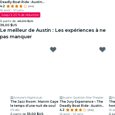
Deadly Boat Ride : Austin
parviendra-t-il à rendre justice ?
4.2
(44)
16 août - 10 janv.
Jusqu'à 20 % de réduction
À partir de
45,00 $US
36,00 $US
Le meilleur de Austin : Les expériences à ne
pas manquer
Antone's Nightclub
Austin Scottish Rite Theater
A
The Jazz Room : Marvin Gaye
The Jury Experience – The
The
le temps d’une nuit de soul
Deadly Boat Ride : Austin
hom
05 déc.
parviendra-t-il à rendre
4.2
(44)
Lou
16 a
À partir de
35,00 $US
justice ?
16 août - 10 janv.
À pa