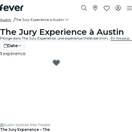
Austin
The Jury Experience à Austin
The Jury Experience à Austin
Plonge dans The Jury Experience, une expérience théâtrale immersive où tu endosses le rôle de juré·e. Entre passions fatales et affaires médicales controversées, chaque procès révèle son lot de secrets et de drames. À toi d’examiner les preuves, d’écouter les arguments et de décider du sort de l’accusé·e.
En lire plus...
Date
1
expérience
Austin Scottish Rite Theater
The Jury Experience – The