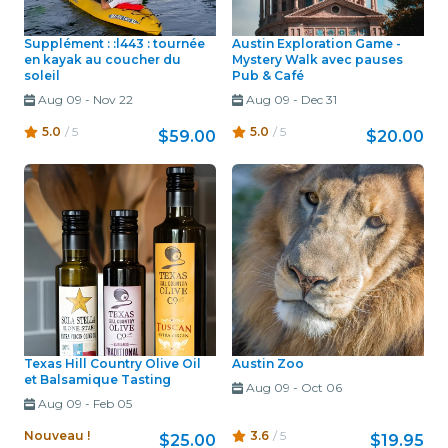
Supplément : :l443 : tournée
Austin Exploration Game -
en kayak au coucher du
Mystery Walk avec pauses
soleil
Pub & Café
Aug 09
-
Nov 22
Aug 09
-
Dec 31
5.0
/ 5
5.0
/ 5
$59.00
$20.00
Texas Hill Country Olive Oil
Austin Zoo
et Balsamique Tasting
Aug 09
-
Oct 06
Aug 09
-
Feb 05
Nouveau !
3.6
/ 5
$25.00
$19.95