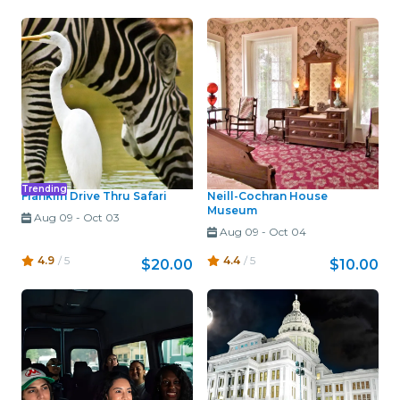
Trending
Franklin Drive Thru Safari
Neill-Cochran House
Museum
Aug 09
-
Oct 03
Aug 09
-
Oct 04
4.9
/ 5
4.4
/ 5
$20.00
$10.00