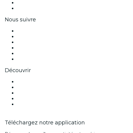
Avantages pour les entreprises
Coupons et cartes cadeaux pour les entreprises
Nous suivre
Facebook
X (Twitter)
Instagram
TikTok
LinkedIn
Youtube
Découvrir
Lieux d'événements à Austin
Aujourd'hui
Demain
Cette semaine
Ce week-end
Téléchargez notre application