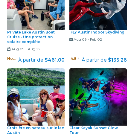
Private Lake Austin Boat
iFLY Austin Indoor Skydiving
Cruise - Une protection
Aug 09
-
Feb 02
solaire complète
Aug 09
-
Aug 22
Nouveau !
4.8
/ 5
À partir de
$461.00
À partir de
$135.26
Croisière en bateau sur le lac
Clear Kayak Sunset Glow
Austin
Tour