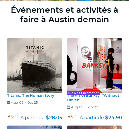
Événements et activités à
faire à Austin demain
Duo Pass Promotion
Titanic. The Human Story
The Art of Banksy : "Without
Limits"
Aug 09
-
Oct 25
Aug 09
-
Sep 07
4.6
/ 5
4.6
/ 5
À partir de
$28.05
À partir de
$24.90