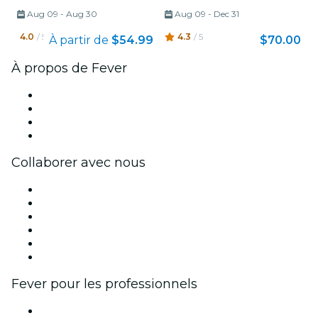
Aug 09
-
Aug 30
Aug 09
-
Dec 31
4.0
/ 5
4.3
/ 5
À partir de
$54.99
$70.00
À propos de Fever
Presse
Travailler chez Fever
Cartes-cadeaux
Centre d'aide
Collaborer avec nous
Fever Zone
Publiez votre événement
Événements d'entreprise et avantages
Programme d'affiliation
Programme d'ambassadeurs et d'influenceurs
Partenariats avec des marques
Fever pour les professionnels
Événements privés et billets de groupe