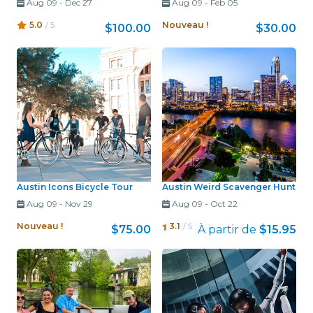
Aug 09
-
Dec 27
Aug 09
-
Feb 05
5.0
/ 5
Nouveau !
$100.00
$30.00
Austin Icons Bicycle Tour
Austin Weird Scavenger Hunt
Aug 09
-
Nov 29
Aug 09
-
Oct 22
Nouveau !
3.1
/ 5
$75.00
À partir de
$15.95