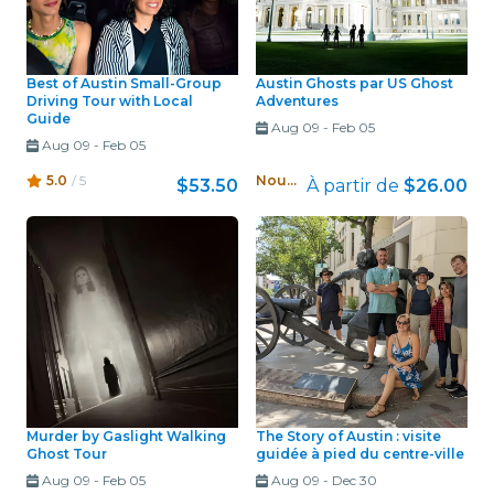
Best of Austin Small-Group
Austin Ghosts par US Ghost
Driving Tour with Local
Adventures
Guide
Aug 09
-
Feb 05
Aug 09
-
Feb 05
5.0
/ 5
Nouveau !
$53.50
À partir de
$26.00
Murder by Gaslight Walking
The Story of Austin : visite
Ghost Tour
guidée à pied du centre-ville
Aug 09
-
Feb 05
Aug 09
-
Dec 30