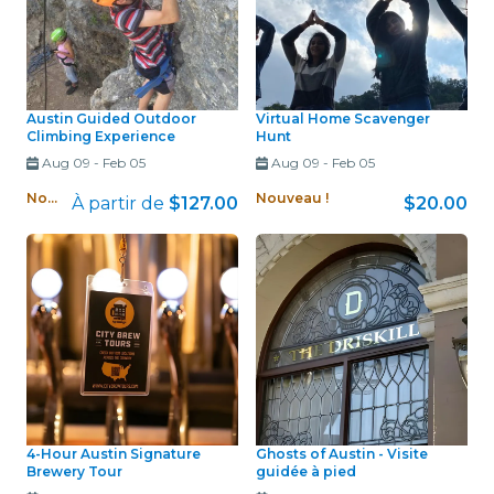
Austin Guided Outdoor
Virtual Home Scavenger
Climbing Experience
Hunt
Aug 09
-
Feb 05
Aug 09
-
Feb 05
Nouveau !
Nouveau !
À partir de
$127.00
$20.00
4-Hour Austin Signature
Ghosts of Austin - Visite
Brewery Tour
guidée à pied