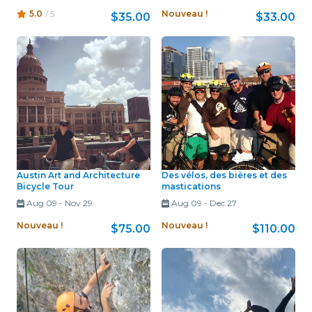
5.0
/ 5
Nouveau !
$35.00
$33.00
Austin Art and Architecture
Des vélos, des bières et des
Bicycle Tour
mastications
Aug 09
-
Nov 29
Aug 09
-
Dec 27
Nouveau !
Nouveau !
$75.00
$110.00