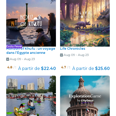
Exclu Fever
Horizon of Khufu : un voyage
Life Chronicles
dans l’Égypte ancienne
Aug 09
-
Aug 23
Aug 09
-
Aug 23
4.8
/ 5
4.7
/ 5
À partir de
$22.40
À partir de
$25.60