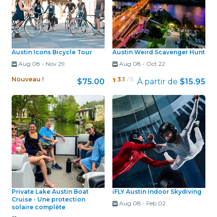
Austin Icons Bicycle Tour
Austin Weird Scavenger Hunt
Aug 08
-
Nov 29
Aug 08
-
Oct 22
Nouveau !
3.1
/ 5
$75.00
À partir de
$15.95
Private Lake Austin Boat
iFLY Austin Indoor Skydiving
Cruise - Une protection
Aug 08
-
Feb 02
solaire complète