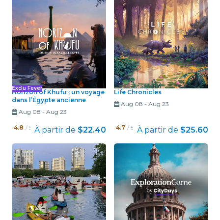
Exclu Fever
Horizon of Khufu : un voyage
Life Chronicles
dans l’Égypte ancienne
Aug 08
-
Aug 23
Aug 08
-
Aug 23
4.8
/ 5
4.7
/ 5
À partir de
$22.40
À partir de
$25.60