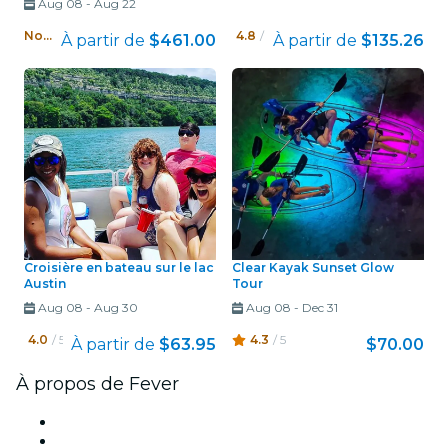
Aug 08
-
Aug 22
Nouveau !
4.8
/ 5
À partir de
$461.00
À partir de
$135.26
Croisière en bateau sur le lac
Clear Kayak Sunset Glow
Austin
Tour
Aug 08
-
Aug 30
Aug 08
-
Dec 31
4.0
/ 5
4.3
/ 5
À partir de
$63.95
$70.00
À propos de Fever
Presse
Travailler chez Fever