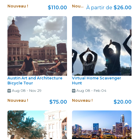
Nouveau !
Nouveau !
$110.00
À partir de
$26.00
Austin Art and Architecture
Virtual Home Scavenger
Bicycle Tour
Hunt
Aug 08
-
Nov 29
Aug 08
-
Feb 04
Nouveau !
Nouveau !
$75.00
$20.00