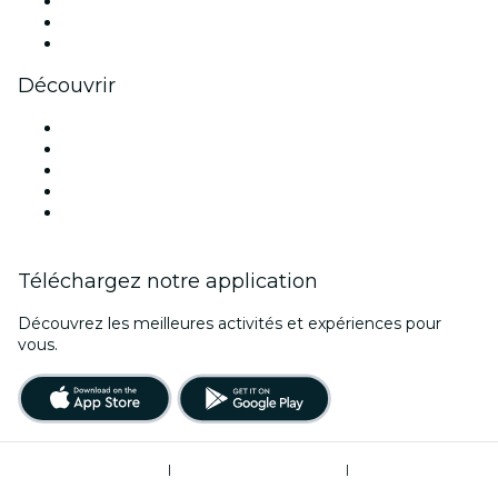
TikTok
LinkedIn
Youtube
Découvrir
Lieux d'événements à Austin
Aujourd'hui
Demain
Cette semaine
Ce week-end
Téléchargez notre application
Découvrez les meilleures activités et expériences pour
vous.
Conditions d’utilisation
|
Politique de confidentialité
|
Ne pas vendre mes informations personnelles / Gestion des cookies