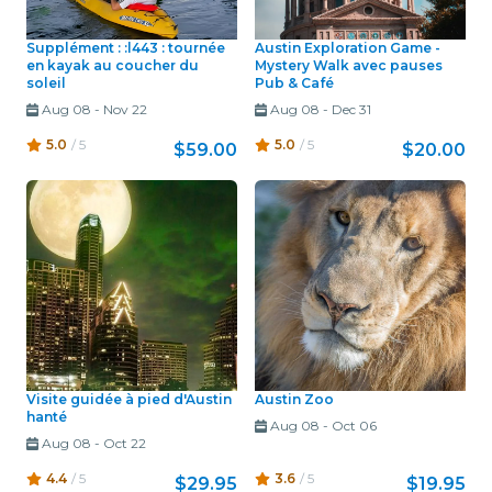
Supplément : :l443 : tournée
Austin Exploration Game -
en kayak au coucher du
Mystery Walk avec pauses
soleil
Pub & Café
Aug 08
-
Nov 22
Aug 08
-
Dec 31
5.0
/ 5
5.0
/ 5
$59.00
$20.00
Visite guidée à pied d'Austin
Austin Zoo
hanté
Aug 08
-
Oct 06
Aug 08
-
Oct 22
4.4
/ 5
3.6
/ 5
$29.95
$19.95