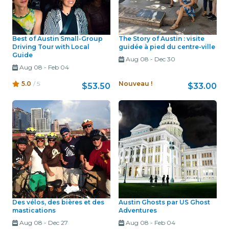
Best of Austin Small-Group
The Story of Austin : visite
Driving Tour with Local
guidée à pied du centre-ville
Guide
Aug 08
-
Dec 30
Aug 08
-
Feb 04
5.0
/ 5
Nouveau !
$53.50
$33.00
Des vélos, des bières et des
Austin Ghosts par US Ghost
mastications
Adventures
Aug 08
-
Dec 27
Aug 08
-
Feb 04