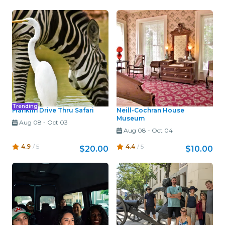
Trending
Franklin Drive Thru Safari
Neill-Cochran House
Museum
Aug 08
-
Oct 03
Aug 08
-
Oct 04
4.9
/ 5
4.4
/ 5
$20.00
$10.00