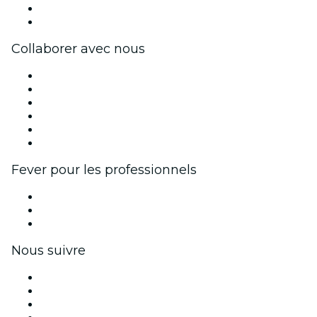
Cartes-cadeaux
Centre d'aide
Collaborer avec nous
Fever Zone
Publiez votre événement
Événements d'entreprise et avantages
Programme d'affiliation
Programme d'ambassadeurs et d'influenceurs
Partenariats avec des marques
Fever pour les professionnels
Événements privés et billets de groupe
Avantages pour les entreprises
Coupons et cartes cadeaux pour les entreprises
Nous suivre
Facebook
X (Twitter)
Instagram