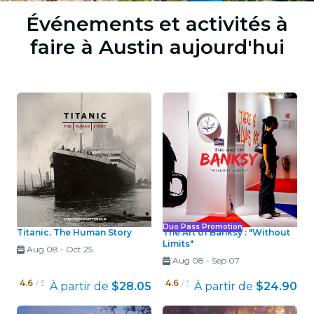
Événements et activités à
faire à Austin aujourd'hui
Duo Pass Promotion
Titanic. The Human Story
The Art of Banksy : "Without
Limits"
Aug 08
-
Oct 25
Aug 08
-
Sep 07
4.6
/ 5
4.6
/ 5
À partir de
$28.05
À partir de
$24.90