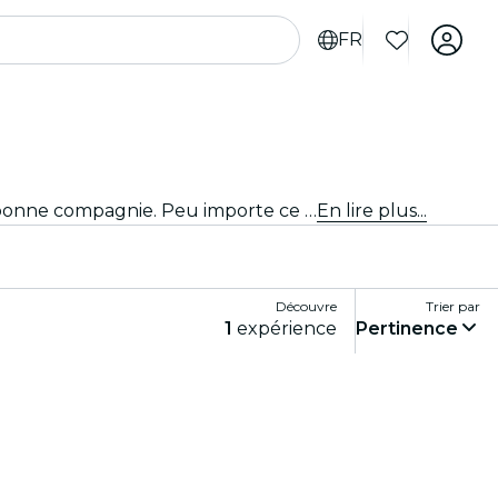
FR
Découvre toutes les pièces de théâtre et les productions du moment à Austin et passe une soirée magique en bonne compagnie. Peu importe ce que tu aimes, c'est sûr que tu trouveras l'expérience qui te correspond !
En lire plus...
Découvre
Trier par
1
expérience
Pertinence