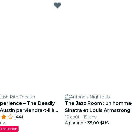
ttish Rite Theater
Antone's Nightclub
xperience – The Deadly
The Jazz Room : un homma
Austin parviendra-t-il à
Sinatra et Louis Armstrong
(44)
16 août - 15 janv.
ice ?
anv.
À partir de
35,00 $US
 réduction