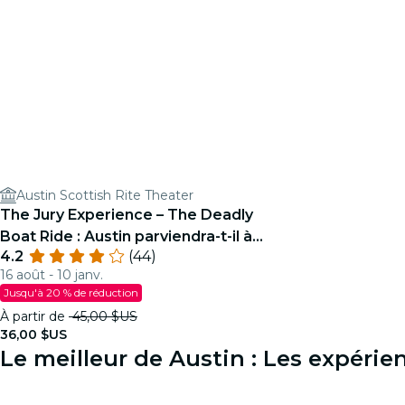
Austin Scottish Rite Theater
The Jury Experience – The Deadly
Boat Ride : Austin parviendra-t-il à
4.2
(44)
rendre justice ?
16 août - 10 janv.
Jusqu'à 20 % de réduction
À partir de
45,00 $US
36,00 $US
Le meilleur de Austin : Les expéri