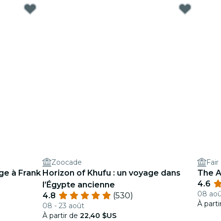
Zoocade
Fair
ge à Frank
Horizon of Khufu : un voyage dans
The A
4.6
l’Égypte ancienne
08 aoû
4.8
(530)
À part
08 - 23 août
À partir de
22,40 $US