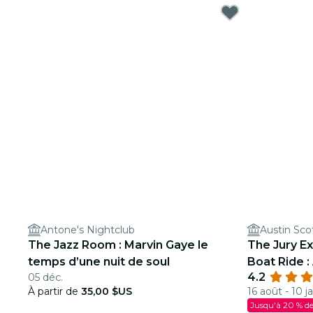
Antone's Nightclub
Austin Sco
The Jazz Room : Marvin Gaye le
The Jury E
temps d’une nuit de soul
Boat Ride : 
4.2
05 déc.
rendre just
À partir de
35,00 $US
16 août - 10 j
Jusqu'à 20 % de