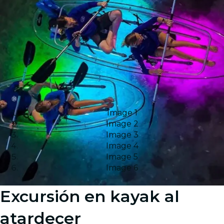
Image 1
Image 2
Image 3
Image 4
Image 5
Image 6
Excursión en kayak al
atardecer