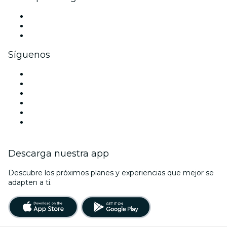
Eventos privados y entradas de grupo
Beneficios corporativos
Tarjetas y cupones de regalo corporativos
Síguenos
Facebook
X (Twitter)
Instagram
TikTok
LinkedIn
Youtube
Descarga nuestra app
Descubre los próximos planes y experiencias que mejor se
adapten a ti.