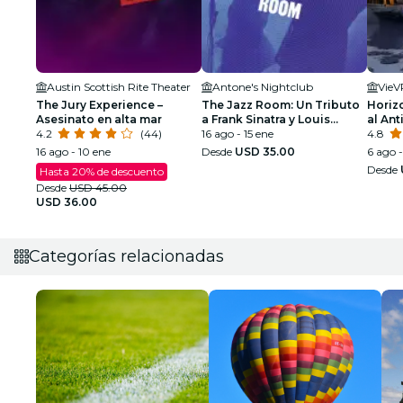
Austin Scottish Rite Theater
Antone's Nightclub
VieV
The Jury Experience –
The Jazz Room: Un Tributo
Horizo
Asesinato en alta mar
a Frank Sinatra y Louis
al An
4.2
(44)
Armstrong
16 ago - 15 ene
4.8
16 ago - 10 ene
Desde
USD 35.00
6 ago 
Desde
Hasta 20% de descuento
Desde
USD 45.00
USD 36.00
Categorías relacionadas