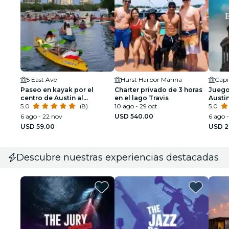
5 East Ave
Hurst Harbor Marina
Capi
Paseo en kayak por el
Charter privado de 3 horas
Juego
centro de Austin al
en el lago Travis
Austi
atardecer con 1,5 millones
5.0
(8)
10 ago - 29 oct
con p
5.0
de murciélagos
cafete
6 ago - 22 nov
USD 540.00
6 ago -
USD 59.00
USD 2
Descubre nuestras experiencias destacadas