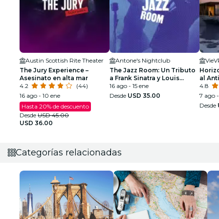
Austin Scottish Rite Theater
Antone's Nightclub
VieV
The Jury Experience –
The Jazz Room: Un Tributo
Horizo
Asesinato en alta mar
a Frank Sinatra y Louis
al An
4.2
(44)
Armstrong
16 ago - 15 ene
4.8
16 ago - 10 ene
Desde
USD 35.00
7 ago 
Desde
Hasta 20% de descuento
Desde
USD 45.00
USD 36.00
Categorías relacionadas