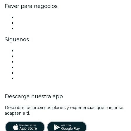
Fever para negocios
Eventos privados y entradas de grupo
Beneficios corporativos
Tarjetas y cupones de regalo corporativos
Síguenos
Facebook
X (Twitter)
Instagram
TikTok
LinkedIn
Youtube
Descarga nuestra app
Descubre los próximos planes y experiencias que mejor se
adapten a ti.