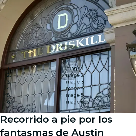
Image 1
Image 2
Image 3
Image 4
Image 5
Image 6
Recorrido a pie por los
fantasmas de Austin