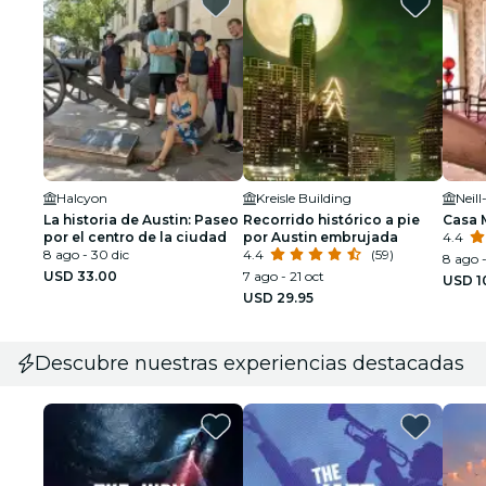
Halcyon
Kreisle Building
Neil
La historia de Austin: Paseo
Recorrido histórico a pie
Casa 
por el centro de la ciudad
por Austin embrujada
4.4
8 ago - 30 dic
4.4
(59)
8 ago -
USD 33.00
7 ago - 21 oct
USD 1
USD 29.95
Descubre nuestras experiencias destacadas