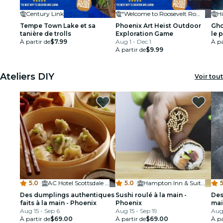
Century Link
"Welcome to Roosevelt Row" Art Installation
Hi
Tempe Town Lake et sa
Phoenix Art Heist Outdoor
Gho
tanière de trolls
Exploration Game
le 
À partir de
$7.99
Aug 1 - Dec 1
À pa
À partir de
$9.99
Ateliers DIY
Voir tout
5.0
·
AC Hotel Scottsdale North
5.0
·
Hampton Inn & Suites Phoenix Downtown
5
Des dumplings authentiques
Sushi roulé à la main -
Des
faits à la main - Phoenix
Phoenix
mai
Aug 15 - Sep 6
Aug 15 - Sep 19
Aug
À partir de
$69.00
À partir de
$69.00
À pa