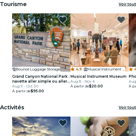
Tourisme
Voir tout
Bounce Luggage Storage
4.9
·
Musical Instrument Museum
Grand Canyon National Park :
Musical Instrument Museum
Pho
navette aller simple ou aller-
Aug 8 - Nov 6
Aug
retour depuis Las Vegas
Aug 9 - Oct 30
À partir de
$20.00
À pa
À partir de
$95.00
Activités
Voir tout