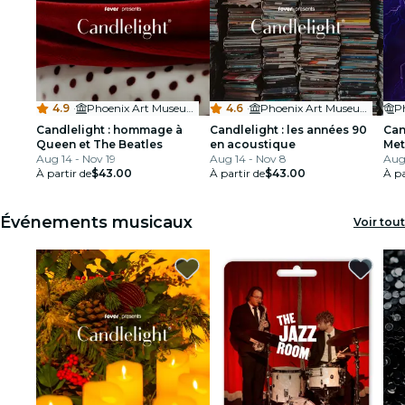
4.9
·
Phoenix Art Museum - Whiteman Hall
4.6
·
Phoenix Art Museum - Whiteman Hall
Candlelight : hommage à
Candlelight : les années 90
Can
Queen et The Beatles
en acoustique
Met
Aug 14 - Nov 19
Aug 14 - Nov 8
Aug
À partir de
$43.00
À partir de
$43.00
À pa
Événements musicaux
Voir tout