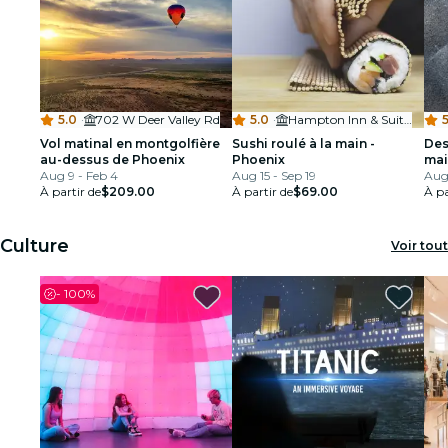
5.0
·
702 W Deer Valley Rd
5.0
·
Hampton Inn & Suites Phoenix Downtown
5
Vol matinal en montgolfière
Sushi roulé à la main -
Des
au-dessus de Phoenix
Phoenix
mai
Aug 9 - Feb 4
Aug 15 - Sep 19
Aug
À partir de
$209.00
À partir de
$69.00
À pa
Culture
Voir tout
-
100%