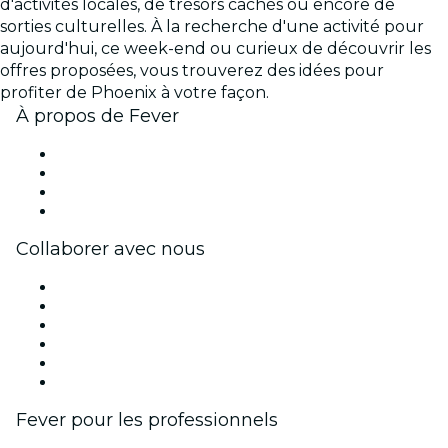
d'activités locales, de trésors cachés ou encore de
sorties culturelles. À la recherche d'une activité pour
aujourd'hui, ce week-end ou curieux de découvrir les
offres proposées, vous trouverez des idées pour
profiter de Phoenix à votre façon.
À propos de Fever
Presse
Travailler chez Fever
Cartes-cadeaux
Centre d'aide
Collaborer avec nous
Fever Zone
Publiez votre événement
Événements d'entreprise et avantages
Programme d'affiliation
Programme d'ambassadeurs et d'influenceurs
Partenariats avec des marques
Fever pour les professionnels