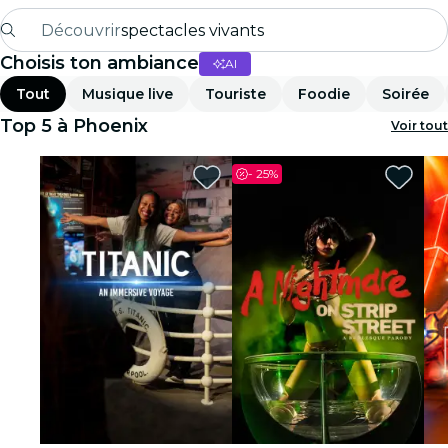
Découvrir
spectacles vivants
Choisis ton ambiance
AI
Madrid
Tout
Musique live
Touriste
Foodie
Soirée
Candlelight
Top 5 à Phoenix
Voir tout
Londres
-
25%
expériences et villes
São Paulo
expositions
Séoul
visites urbaines
concerts