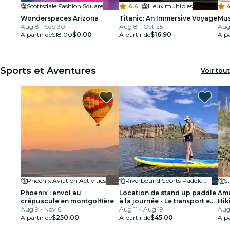
Scottsdale Fashion Square
4.4
·
Lieux multiples
4
Wonderspaces Arizona
Titanic: An Immersive Voyage
Mus
Aug 8 - Sep 30
Aug 8 - Oct 25
Aug
À partir de
$18.00
$0.00
À partir de
$16.90
À pa
Sports et Aventures
Voir tout
Phoenix Aviation Activities
Riverbound Sports Paddle Company
S
Phoenix : envol au
Location de stand up paddle
Ama
crépuscule en montgolfière
à la journée - Le transport est
Hik
Aug 9 - Nov 6
nécessaire
Aug 11 - Aug 19
Son
Aug 
À partir de
$250.00
À partir de
$45.00
À pa