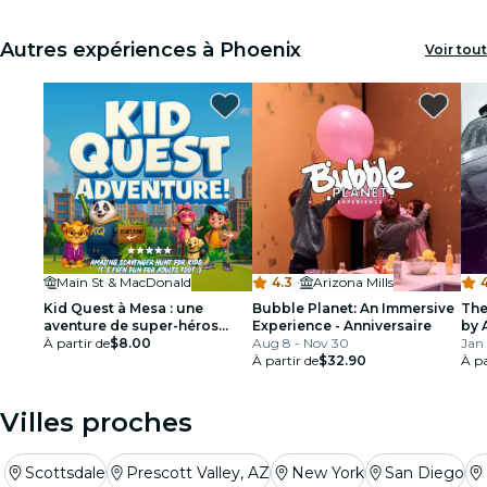
Autres expériences à Phoenix
Voir tout
Main St & MacDonald
4.3
·
Arizona Mills
Kid Quest à Mesa : une
Bubble Planet: An Immersive
The
aventure de super-héros
Experience - Anniversaire
by A
pour les enfants de 4 à 8 ans
À partir de
$8.00
Aug 8 - Nov 30
just
Jan 
À partir de
$32.90
À pa
Villes proches
Scottsdale
Prescott Valley, AZ
New York
San Diego