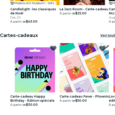
Phoenix Art Museum - Whiteman Hall
Candlelight : les classiques
La Jazz Room - Carte-cadeau
Can
de Noël
À partir de
$25.00
Mic
Dec 20
Aug 
À partir de
$43.00
À pa
Cartes-cadeaux
Voir tout
Carte-cadeau Happy
Carte-cadeau Fever - Phoenix
Lov
Birthday - Édition spéciale
À partir de
$50.00
édi
À partir de
$30.00
À pa