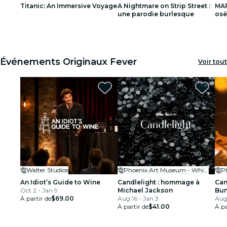
Titanic: An Immersive Voyage
A Nightmare on Strip Street :
MAR
restaurants
une parodie burlesque
osé
1
1
2
2
3
3
cinéma
Événements Originaux Fever
Voir tout
Walter Studios
Phoenix Art Museum - Whiteman Hall
An Idiot’s Guide to Wine
Candlelight : hommage à
Can
Oct 2 - Jan 9
Michael Jackson
Bu
À partir de
$69.00
Aug 16 - Jan 3
Aug
À partir de
$41.00
À pa