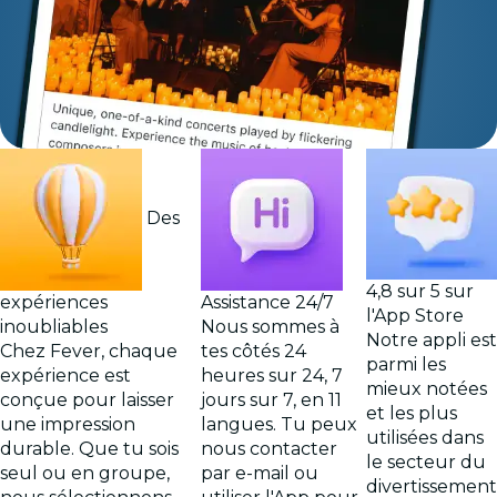
Des
4,8 sur 5 sur
expériences
Assistance 24/7
l'App Store
inoubliables
Nous sommes à
Notre appli est
Chez Fever, chaque
tes côtés 24
parmi les
expérience est
heures sur 24, 7
mieux notées
conçue pour laisser
jours sur 7, en 11
et les plus
une impression
langues. Tu peux
utilisées dans
durable. Que tu sois
nous contacter
le secteur du
seul ou en groupe,
par e-mail ou
divertissement