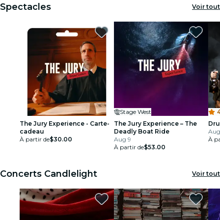
Spectacles
Voir tout
Stage West
4
The Jury Experience - Carte-
The Jury Experience – The
Dru
cadeau
Deadly Boat Ride
Aug 
À partir de
$30.00
Aug 9
À pa
À partir de
$53.00
Concerts Candlelight
Voir tout