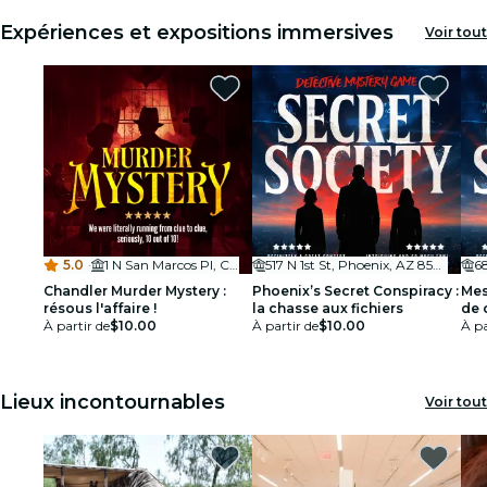
Expériences et expositions immersives
Voir tout
5.0
·
1 N San Marcos Pl, Chandler, AZ 85225, USA
517 N 1st St, Phoenix, AZ 85004
Chandler Murder Mystery :
Phoenix’s Secret Conspiracy :
Mes
résous l'affaire !
la chasse aux fichiers
de 
À partir de
$10.00
À partir de
$10.00
À pa
Lieux incontournables
Voir tout