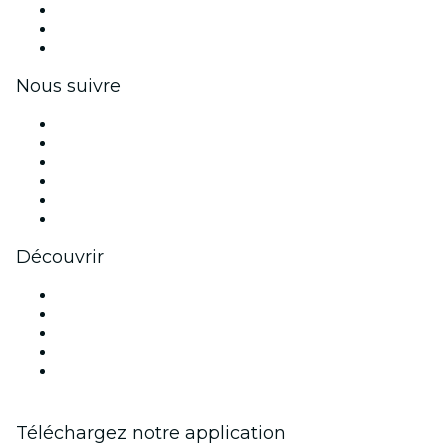
Événements privés et billets de groupe
Avantages pour les entreprises
Coupons et cartes cadeaux pour les entreprises
Nous suivre
Facebook
X (Twitter)
Instagram
TikTok
LinkedIn
Youtube
Découvrir
Lieux d'événements à Phoenix
Aujourd'hui
Demain
Cette semaine
Ce week-end
Téléchargez notre application