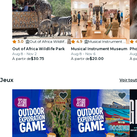
5.0
·
Out of Africa Wildlife Park
4.9
·
Musical Instrument Museum
Out of Africa Wildlife Park
Musical Instrument Museum
Pho
Aug 8 - Nov 2
Aug 8 - Nov 6
Aug
À partir de
$30.75
À partir de
$20.00
À pa
Jeux
Voir tout