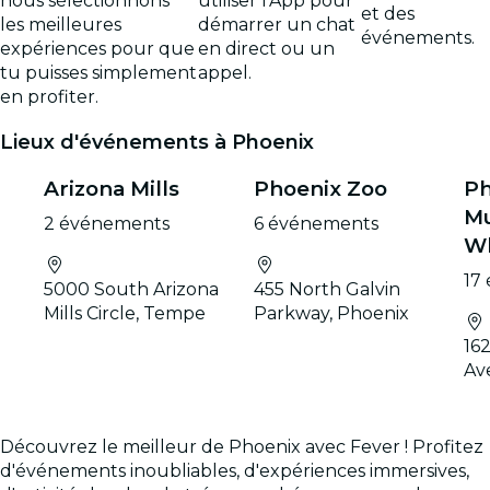
nous sélectionnons
utiliser l'App pour
et des
les meilleures
démarrer un chat
événements.
expériences pour que
en direct ou un
tu puisses simplement
appel.
en profiter.
Lieux d'événements à Phoenix
Arizona Mills
Phoenix Zoo
Ph
M
2 événements
6 événements
Wh
17
5000 South Arizona
455 North Galvin
Mills Circle, Tempe
Parkway, Phoenix
16
Av
Découvrez le meilleur de Phoenix avec Fever ! Profitez
d'événements inoubliables, d'expériences immersives,