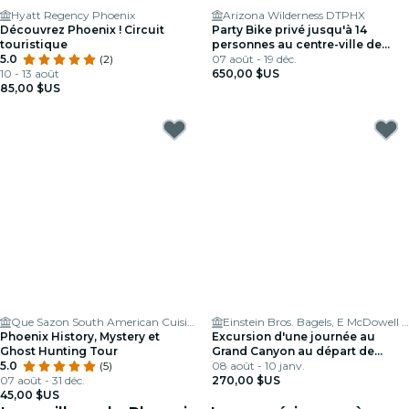
Hyatt Regency Phoenix
Arizona Wilderness DTPHX
Découvrez Phoenix ! Circuit
Party Bike privé jusqu'à 14
touristique
personnes au centre-ville de
5.0
(2)
Phoenix
07 août - 19 déc.
10 - 13 août
650,00 $US
85,00 $US
Que Sazon South American Cuisine & Ceviche Bar
Einstein Bros. Bagels, E McDowell Road, Phoenix
Phoenix History, Mystery et
Excursion d'une journée au
Ghost Hunting Tour
Grand Canyon au départ de
5.0
(5)
Phoenix
08 août - 10 janv.
07 août - 31 déc.
270,00 $US
45,00 $US