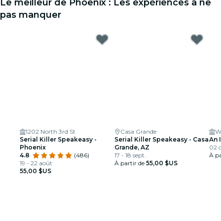
Le meilleur de Phoenix : Les expériences à ne
pas manquer
1202 North 3rd St
Casa Grande
Wa
Serial Killer Speakeasy -
Serial Killer Speakeasy - Casa
An 
Phoenix
Grande, AZ
02 o
4.8
(486)
17 - 18 sept.
À pa
19 - 22 août
À partir de
55,00 $US
55,00 $US