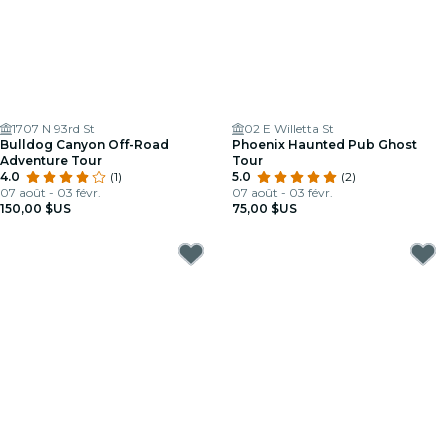
1707 N 93rd St
02 E Willetta St
Bulldog Canyon Off-Road
Phoenix Haunted Pub Ghost
Adventure Tour
Tour
4.0
(1)
5.0
(2)
07 août - 03 févr.
07 août - 03 févr.
150,00 $US
75,00 $US