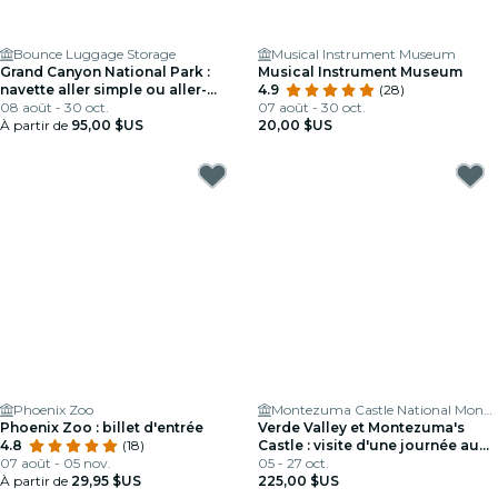
Bounce Luggage Storage
Musical Instrument Museum
Grand Canyon National Park :
Musical Instrument Museum
navette aller simple ou aller-
4.9
(28)
retour depuis Las Vegas
08 août - 30 oct.
07 août - 30 oct.
À partir de
95,00 $US
20,00 $US
Phoenix Zoo
Montezuma Castle National Monument
Phoenix Zoo : billet d'entrée
Verde Valley et Montezuma's
4.8
(18)
Castle : visite d'une journée au
07 août - 05 nov.
départ de Phoenix
05 - 27 oct.
À partir de
29,95 $US
225,00 $US