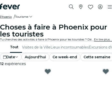
Phoenix
Tourisme
Choses à faire à Phoenix pour
les touristes
Tu cherches des activités à faire à Phoenix pour les touristes ? Découvre Phoenix une aventure à la fois avec ces expériences passionnantes spécialement conçues pour les touristes. Découvre les meilleures choses à faire !
En lire plus...
Tout
Visites de la Ville
Lieux incontournables
Excursions d
Date
Aujourd'hui
Ce week-end
Cette semaine
12
expériences