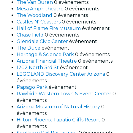
The Van Buren
0 événements
Mesa Amphitheatre
0 événements
The Woodland
0 événements
Castles N' Coasters
0 événements
Hall of Flame Fire Museum
événement
Chase Field
0 événements
Glendale Civic Center
événement
The Duce
événement
Heritage & Science Park
0 événements
Arizona Financial Theatre
0 événements
1202 North 3rd St
événement
LEGOLAND Discovery Center Arizona
0
événements
Papago Park
événement
Rawhide Western Town & Event Center
0
événements
Arizona Museum of Natural History
0
événements
Hilton Phoenix Tapatio Cliffs Resort
0
événements
Southern Rail Restaurant
0 événements