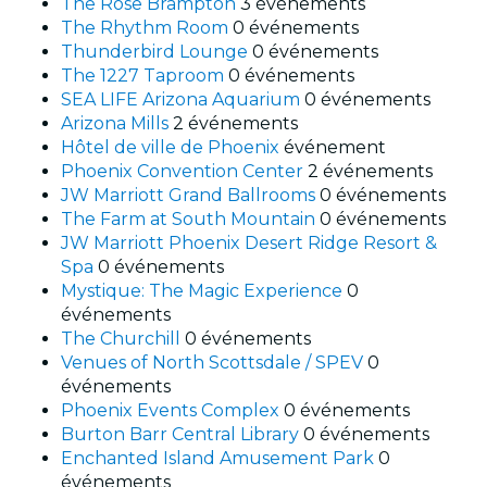
The Rose Brampton
3 événements
The Rhythm Room
0 événements
Thunderbird Lounge
0 événements
The 1227 Taproom
0 événements
SEA LIFE Arizona Aquarium
0 événements
Arizona Mills
2 événements
Hôtel de ville de Phoenix
événement
Phoenix Convention Center
2 événements
JW Marriott Grand Ballrooms
0 événements
The Farm at South Mountain
0 événements
JW Marriott Phoenix Desert Ridge Resort &
Spa
0 événements
Mystique: The Magic Experience
0
événements
The Churchill
0 événements
Venues of North Scottsdale / SPEV
0
événements
Phoenix Events Complex
0 événements
Burton Barr Central Library
0 événements
Enchanted Island Amusement Park
0
événements