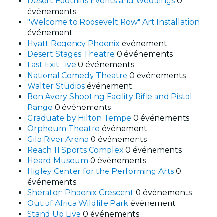
Desert Foothills Events and Weddings
0
événements
"Welcome to Roosevelt Row" Art Installation
événement
Hyatt Regency Phoenix
événement
Desert Stages Theatre
0 événements
Last Exit Live
0 événements
National Comedy Theatre
0 événements
Walter Studios
événement
Ben Avery Shooting Facility Rifle and Pistol
Range
0 événements
Graduate by Hilton Tempe
0 événements
Orpheum Theatre
événement
Gila River Arena
0 événements
Reach 11 Sports Complex
0 événements
Heard Museum
0 événements
Higley Center for the Performing Arts
0
événements
Sheraton Phoenix Crescent
0 événements
Out of Africa Wildlife Park
événement
Stand Up Live
0 événements