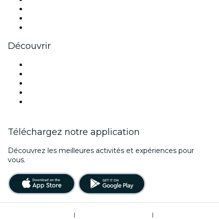
TikTok
LinkedIn
Youtube
Découvrir
Lieux d'événements à Phoenix
Aujourd'hui
Demain
Cette semaine
Ce week-end
Téléchargez notre application
Découvrez les meilleures activités et expériences pour
vous.
Conditions d’utilisation
|
Politique de confidentialité
|