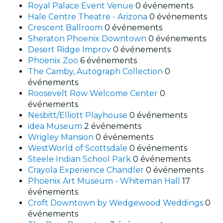
Royal Palace Event Venue
0 événements
Hale Centre Theatre - Arizona
0 événements
Crescent Ballroom
0 événements
Sheraton Phoenix Downtown
0 événements
Desert Ridge Improv
0 événements
Phoenix Zoo
6 événements
The Camby, Autograph Collection
0
événements
Roosevelt Row Welcome Center
0
événements
Nesbitt/Elliott Playhouse
0 événements
idea Museum
2 événements
Wrigley Mansion
0 événements
WestWorld of Scottsdale
0 événements
Steele Indian School Park
0 événements
Crayola Experience Chandler
0 événements
Phoenix Art Museum - Whiteman Hall
17
événements
Croft Downtown by Wedgewood Weddings
0
événements