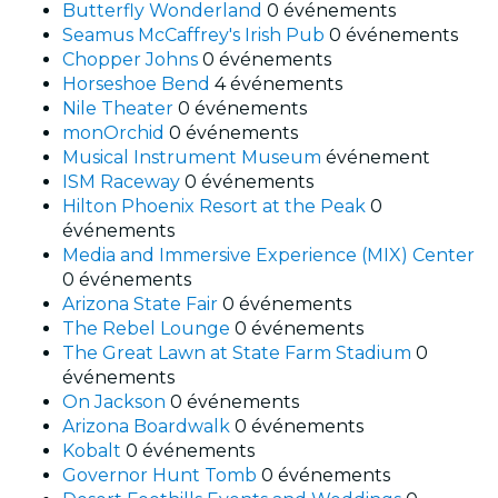
Butterfly Wonderland
0 événements
Seamus McCaffrey's Irish Pub
0 événements
Chopper Johns
0 événements
Horseshoe Bend
4 événements
Nile Theater
0 événements
monOrchid
0 événements
Musical Instrument Museum
événement
ISM Raceway
0 événements
Hilton Phoenix Resort at the Peak
0
événements
Media and Immersive Experience (MIX) Center
0 événements
Arizona State Fair
0 événements
The Rebel Lounge
0 événements
The Great Lawn at State Farm Stadium
0
événements
On Jackson
0 événements
Arizona Boardwalk
0 événements
Kobalt
0 événements
Governor Hunt Tomb
0 événements