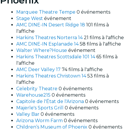
Phoenix
Marquee Theatre Tempe
0 événements
Stage West
événement
AMC DINE-IN Desert Ridge 18
101 films à
l'affiche
Harkins Theatres Norterra 14
21 films à l'affiche
AMC DINE-IN Esplanade 14
58 films à l'affiche
Walter Where?House
événement
Harkins Theatres Scottsdale 101 14
65 films à
l'affiche
AMC Deer Valley 17
74 films à l'affiche
Harkins Theatres Christown 14
53 films à
l'affiche
Celebrity Theatre
0 événements
Warehouse215
0 événements
Capitole de l'État de l'Arizona
0 événements
Majerle's Sports Grill
0 événements
Valley Bar
0 événements
Arizona Worm Farm
0 événements
Children’s Museum of Phoenix
0 événements