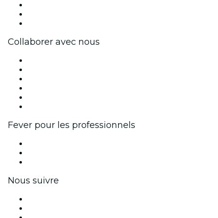
Travailler chez Fever
Cartes-cadeaux
Centre d'aide
Collaborer avec nous
Fever Zone
Publiez votre événement
Événements d'entreprise et avantages
Programme d'affiliation
Programme d'ambassadeurs et d'influenceurs
Partenariats avec des marques
Fever pour les professionnels
Événements privés et billets de groupe
Avantages pour les entreprises
Coupons et cartes cadeaux pour les entreprises
Nous suivre
Facebook
X (Twitter)
Instagram