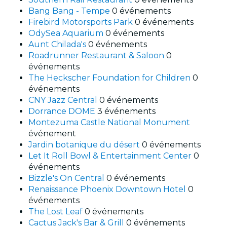
Bang Bang - Tempe
0 événements
Firebird Motorsports Park
0 événements
OdySea Aquarium
0 événements
Aunt Chilada's
0 événements
Roadrunner Restaurant & Saloon
0
événements
The Heckscher Foundation for Children
0
événements
CNY Jazz Central
0 événements
Dorrance DOME
3 événements
Montezuma Castle National Monument
événement
Jardin botanique du désert
0 événements
Let It Roll Bowl & Entertainment Center
0
événements
Bizzle's On Central
0 événements
Renaissance Phoenix Downtown Hotel
0
événements
The Lost Leaf
0 événements
Cactus Jack's Bar & Grill
0 événements