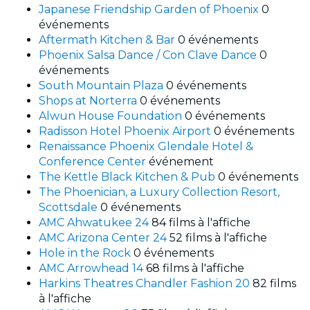
Japanese Friendship Garden of Phoenix
0
événements
Aftermath Kitchen & Bar
0 événements
Phoenix Salsa Dance / Con Clave Dance
0
événements
South Mountain Plaza
0 événements
Shops at Norterra
0 événements
Alwun House Foundation
0 événements
Radisson Hotel Phoenix Airport
0 événements
Renaissance Phoenix Glendale Hotel &
Conference Center
événement
The Kettle Black Kitchen & Pub
0 événements
The Phoenician, a Luxury Collection Resort,
Scottsdale
0 événements
AMC Ahwatukee 24
84 films à l'affiche
AMC Arizona Center 24
52 films à l'affiche
Hole in the Rock
0 événements
AMC Arrowhead 14
68 films à l'affiche
Harkins Theatres Chandler Fashion 20
82 films
à l'affiche