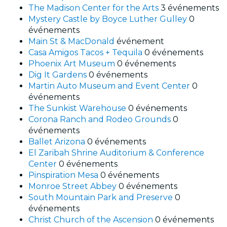
The Madison Center for the Arts
3 événements
Mystery Castle by Boyce Luther Gulley
0
événements
Main St & MacDonald
événement
Casa Amigos Tacos + Tequila
0 événements
Phoenix Art Museum
0 événements
Dig It Gardens
0 événements
Martin Auto Museum and Event Center
0
événements
The Sunkist Warehouse
0 événements
Corona Ranch and Rodeo Grounds
0
événements
Ballet Arizona
0 événements
El Zaribah Shrine Auditorium & Conference
Center
0 événements
Pinspiration Mesa
0 événements
Monroe Street Abbey
0 événements
South Mountain Park and Preserve
0
événements
Christ Church of the Ascension
0 événements