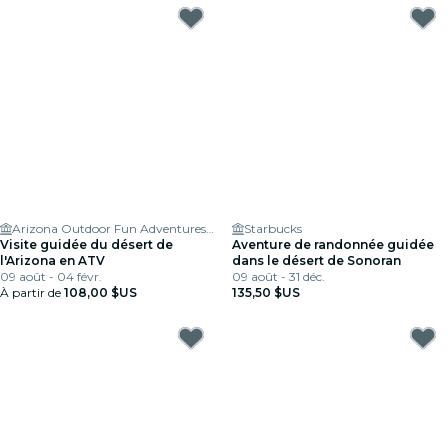
Arizona Outdoor Fun Adventures & Tours
Starbucks
Visite guidée du désert de
Aventure de randonnée guidée
l'Arizona en ATV
dans le désert de Sonoran
09 août - 04 févr.
09 août - 31 déc.
À partir de
108,00 $US
135,50 $US