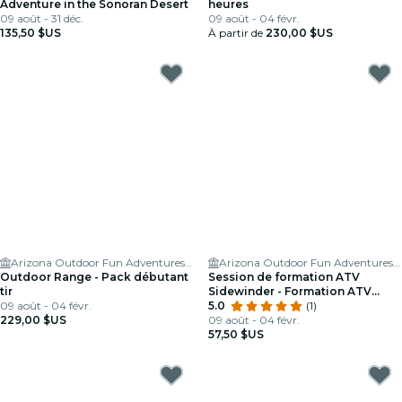
Adventure in the Sonoran Desert
heures
09 août - 31 déc.
09 août - 04 févr.
135,50 $US
À partir de
230,00 $US
Arizona Outdoor Fun Adventures & Tours
Arizona Outdoor Fun Adventures & Tours
Outdoor Range - Pack débutant
Session de formation ATV
tir
Sidewinder - Formation ATV
09 août - 04 févr.
guidée
5.0
(1)
229,00 $US
09 août - 04 févr.
57,50 $US