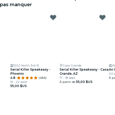
pas manquer
1202 North 3rd St
Casa Grande
Wa
Serial Killer Speakeasy -
Serial Killer Speakeasy - Casa
An 
Phoenix
Grande, AZ
02 o
4.8
(486)
17 - 18 sept.
À pa
19 - 22 août
À partir de
55,00 $US
55,00 $US