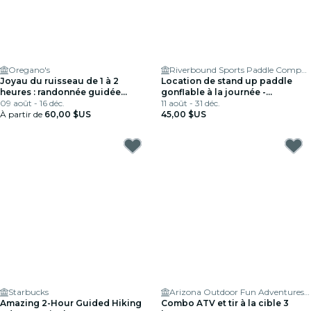
Oregano's
Riverbound Sports Paddle Company
Joyau du ruisseau de 1 à 2
Location de stand up paddle
heures : randonnée guidée
gonflable à la journée -
privée
09 août - 16 déc.
Transport nécessaire
11 août - 31 déc.
À partir de
60,00 $US
45,00 $US
Starbucks
Arizona Outdoor Fun Adventures & Tours
Amazing 2-Hour Guided Hiking
Combo ATV et tir à la cible 3