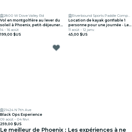
2800 W Dove Valley Rd
Riverbound Sports Paddle Company
Vol en montgolfière au lever du
Location de kayak gonflable 1
soleil à Phoenix, petit-déjeuner
personne pour une journée - Le
inclus
14 - 16 août
transport est nécessaire
11 août - 12 janv.
199,00 $US
45,00 $US
21424 N 7th Ave
Black Ops Experience
09 août - 04 févr.
259,00 $US
Le meilleur de Phoenix : Les expériences à ne