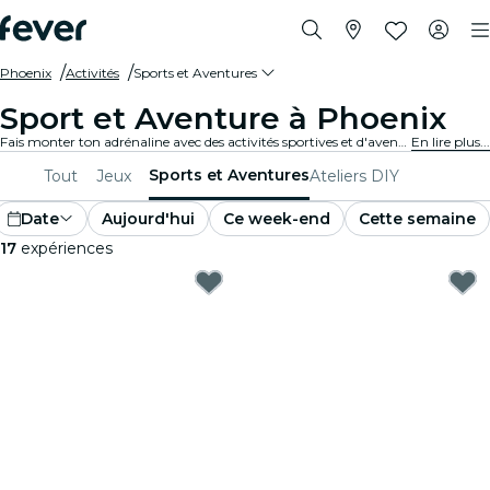
Phoenix
Activités
Sports et Aventures
Sport et Aventure à Phoenix
Fais monter ton adrénaline avec des activités sportives et d'aventure palpitantes à Phoenix. Que tu sois adepte de la randonnée, de l'escalade ou des sports extrêmes, nous avons ce qu'il te faut.
En lire plus...
Sports et Aventures
Tout
Jeux
Ateliers DIY
Date
Aujourd'hui
Ce week-end
Cette semaine
17
expériences