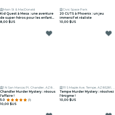
Main St & MacDonald
Civic Space Park
Kid Quest à Mesa : une aventure
20 CUTS à Phoenix : un jeu
de super-héros pour les enfants
immersif et réaliste
de 4 à 8 ans
8,00 $US
10,00 $US
1 N San Marcos Pl, Chandler, AZ 85225, USA
111 S Maple Ave, Tempe, AZ 85281, USA
Chandler Murder Mystery : résous
Tempe Murder Mystery : résolvez
l'affaire !
l'énigme !
5.0
(1)
10,00 $US
10,00 $US