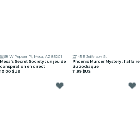
68 W Pepper Pl, Mesa, AZ 85201
145 E Jefferson St
Mesa's Secret Society : un jeu de
Phoenix Murder Mystery : l’affaire
conspiration en direct
du zodiaque
10,00 $US
11,99 $US