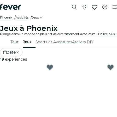
Phoenix
Activités
Jeux
Jeux à Phoenix
Plonge dans un monde de plaisir et de divertissement avec les meilleurs jeux de Phoenix. Des jeux de société aux expériences de réalité virtuelle, il y en a pour tous les goûts.
En lire plus...
Jeux
Tout
Sports et Aventures
Ateliers DIY
Date
19
expériences