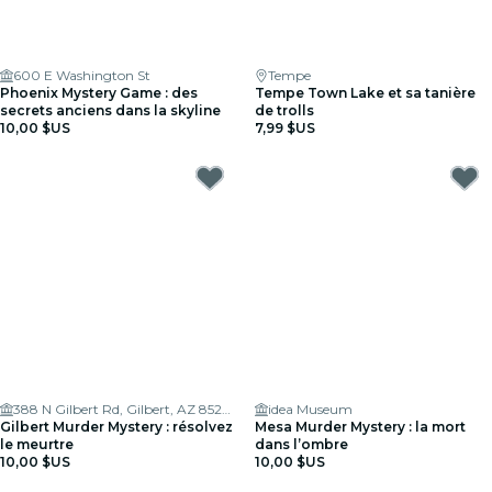
600 E Washington St
Tempe
Phoenix Mystery Game : des
Tempe Town Lake et sa tanière
secrets anciens dans la skyline
de trolls
10,00 $US
7,99 $US
388 N Gilbert Rd, Gilbert, AZ 85233, USA
idea Museum
Gilbert Murder Mystery : résolvez
Mesa Murder Mystery : la mort
le meurtre
dans l’ombre
10,00 $US
10,00 $US