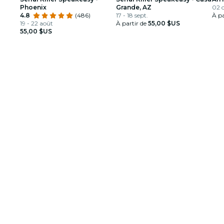
Phoenix
Grande, AZ
02 o
4.8
(486)
17 - 18 sept.
À pa
19 - 22 août
À partir de
55,00 $US
55,00 $US