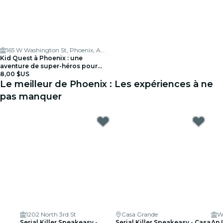
165 W Washington St, Phoenix, AZ 85003
Kid Quest à Phoenix : une
aventure de super-héros pour
les enfants de 4 à 8 ans
8,00 $US
Le meilleur de Phoenix : Les expériences à ne
pas manquer
1202 North 3rd St
Casa Grande
Wa
Serial Killer Speakeasy -
Serial Killer Speakeasy - Casa
An 