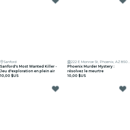
Sanford
222 E Monroe St, Phoenix, AZ 85004, USA
Sanford's Most Wanted Killer -
Phoenix Murder Mystery :
Jeu d'exploration en plein air
résolvez le meurtre
10,00 $US
10,00 $US