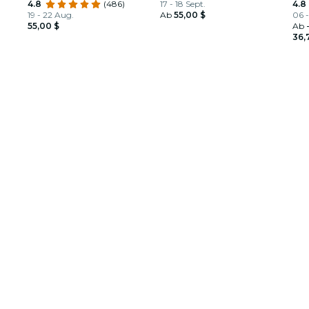
4.8
(486)
17 - 18 Sept.
4.8
19 - 22 Aug.
Ab
55,00 $
06 -
55,00 $
Ab
36,