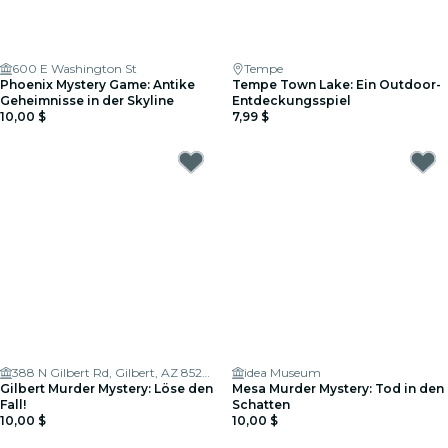
600 E Washington St
Tempe
Phoenix Mystery Game: Antike
Tempe Town Lake: Ein Outdoor-
Geheimnisse in der Skyline
Entdeckungsspiel
10,00 $
7,99 $
388 N Gilbert Rd, Gilbert, AZ 85233, USA
idea Museum
Gilbert Murder Mystery: Löse den
Mesa Murder Mystery: Tod in den
Fall!
Schatten
10,00 $
10,00 $