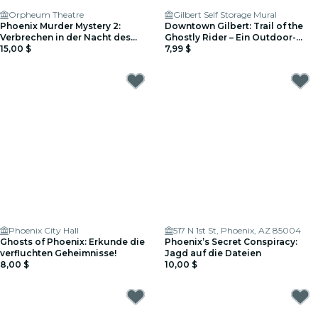
Orpheum Theatre
Gilbert Self Storage Mural
Phoenix Murder Mystery 2:
Downtown Gilbert: Trail of the
Verbrechen in der Nacht des
Ghostly Rider – Ein Outdoor-
Datums!
15,00 $
Entdeckungsspiel
7,99 $
Phoenix City Hall
517 N 1st St, Phoenix, AZ 85004
Ghosts of Phoenix: Erkunde die
Phoenix’s Secret Conspiracy:
verfluchten Geheimnisse!
Jagd auf die Dateien
8,00 $
10,00 $