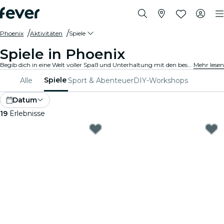
Phoenix
Aktivitäten
Spiele
Spiele in Phoenix
Begib dich in eine Welt voller Spaß und Unterhaltung mit den besten Spielen in Phoenix. Von Brettspielen bis hin zu Virtual-Reality-Erlebnissen ist für jeden etwas dabei.
Mehr lesen
Spiele
Alle
Sport & Abenteuer
DIY-Workshops
Datum
19
Erlebnisse