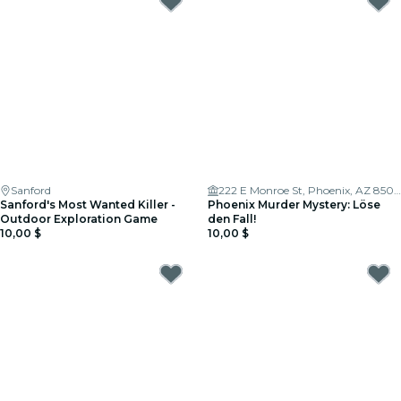
Sanford
222 E Monroe St, Phoenix, AZ 85004, USA
Sanford's Most Wanted Killer -
Phoenix Murder Mystery: Löse
Outdoor Exploration Game
den Fall!
10,00 $
10,00 $