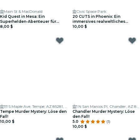
Main St & MacDonald
Civic Space Park
Kid Quest in Mesa: Ein
20 CUTS in Phoenix: Ein
Superhelden-Abenteuer für
immersives realweltliches
Kinder (4–8 Jahre)
8,00 $
Thriller-Spiel
10,00 $
111 S Maple Ave, Tempe, AZ 85281, USA
1 N San Marcos Pl, Chandler, AZ 85225, USA
Tempe Murder Mystery: Löse den
Chandler Murder Mystery: Löse
Fall!
den Fall!
10,00 $
5.0
(1)
10,00 $