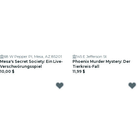
68 W Pepper Pl, Mesa, AZ 85201
145 E Jefferson St
Mesa's Secret Society: Ein Live-
Phoenix Murder Mystery: Der
Verschwörungsspiel
Tierkreis-Fall
10,00 $
11,99 $