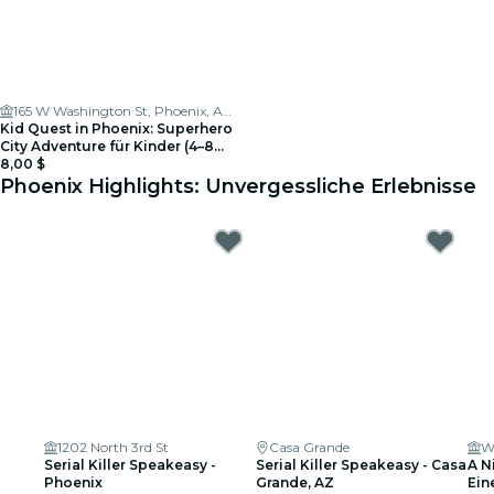
165 W Washington St, Phoenix, AZ 85003
Kid Quest in Phoenix: Superhero
City Adventure für Kinder (4–8
Jahre)
8,00 $
Phoenix Highlights: Unvergessliche Erlebnisse
1202 North 3rd St
Casa Grande
W
Serial Killer Speakeasy -
Serial Killer Speakeasy - Casa
A N
Phoenix
Grande, AZ
Ein