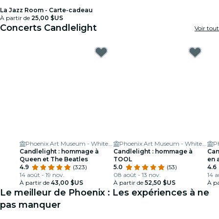
La Jazz Room - Carte-cadeau
À partir de
25,00 $US
Concerts Candlelight
Voir tout
Phoenix Art Museum - Whiteman Hall
Phoenix Art Museum - Whiteman Hall
Candlelight : hommage à
Candlelight : hommage à
Can
Queen et The Beatles
TOOL
en 
4.9
(323)
5.0
(53)
4.6
14 août - 19 nov.
08 août - 13 nov.
14 a
À partir de
43,00 $US
À partir de
52,50 $US
À pa
Le meilleur de Phoenix : Les expériences à ne
pas manquer