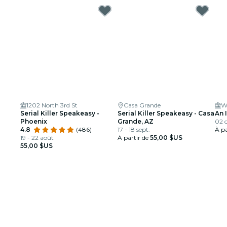
1202 North 3rd St
Casa Grande
Wa
Serial Killer Speakeasy -
Serial Killer Speakeasy - Casa
An 
Phoenix
Grande, AZ
02 o
4.8
(486)
17 - 18 sept.
À pa
19 - 22 août
À partir de
55,00 $US
55,00 $US