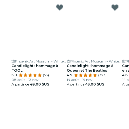
Phoenix Art Museum - Whiteman Hall
Phoenix Art Museum - Whiteman Hall
Candlelight : hommage à
Candlelight : hommage à
Can
TOOL
Queen et The Beatles
en 
5.0
(53)
4.9
(323)
4.6
08 août - 13 nov.
14 août - 19 nov.
14 a
À partir de
48,00 $US
À partir de
43,00 $US
À pa