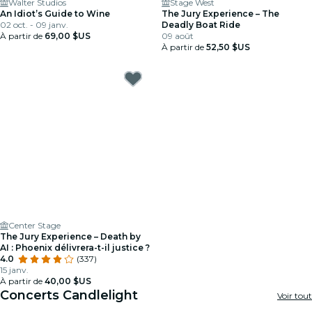
Walter Studios
Stage West
An Idiot’s Guide to Wine
The Jury Experience – The
02 oct. - 09 janv.
Deadly Boat Ride
À partir de
69,00 $US
09 août
À partir de
52,50 $US
Center Stage
The Jury Experience – Death by
AI : Phoenix délivrera-t-il justice ?
4.0
(337)
15 janv.
À partir de
40,00 $US
Concerts Candlelight
Voir tout