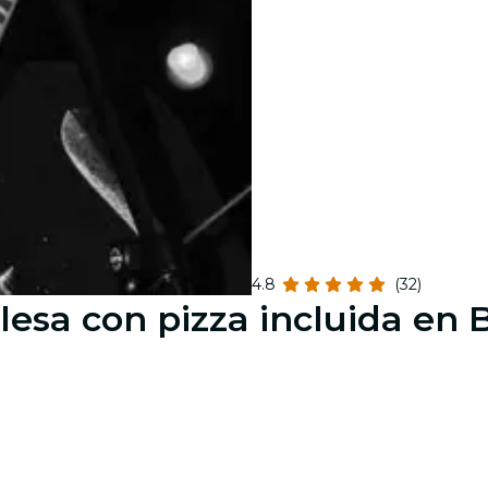
4.8
(32)
esa con pizza incluida en B