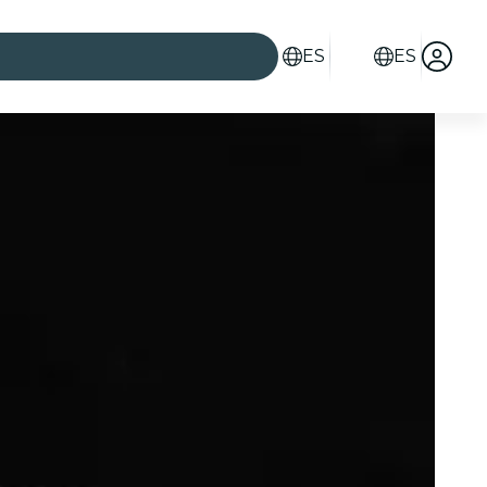
ES
ES