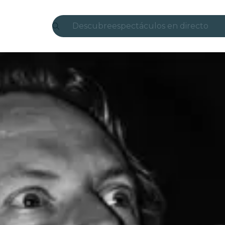
Descubre
espectáculos en directo
Madrid
candlelight
Londres
experiencias y ciudades
São Paulo
exposiciones
Seúl
recorridos por la ciudad
conciertos