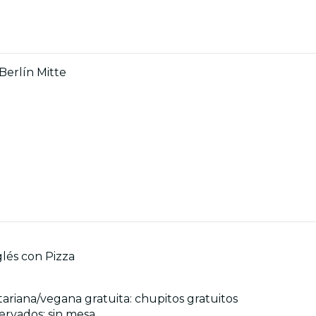
Berlín Mitte
glés con Pizza
etariana/vegana gratuita: chupitos gratuitos
ervados: sin mesa