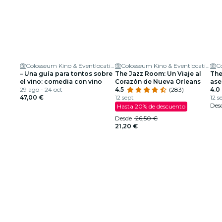
Colosseum Kino & Eventlocation
Colosseum Kino & Eventlocation
– Una guía para tontos sobre
The Jazz Room: Un Viaje al
The
el vino: comedia con vino
Corazón de Nueva Orleans
ase
29 ago - 24 oct
4.5
(283)
4.0
47,00 €
12 sept
12 s
Des
Hasta 20% de descuento
Desde
26,50 €
21,20 €