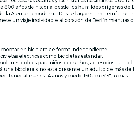
cos, los tesoros ocultos y las historias fascinantes que
s de 800 años de historia, desde los humildes orígenes
e de la Alemania moderna. Desde lugares emblemáticos 
te un viaje inolvidable al corazón de Berlín mientras disf
e montar en bicicleta de forma independiente.
cicletas eléctricas como bicicletas estándar.
lques dobles para niños pequeños, accesorios Tag-a-long o
 una bicicleta si no está presente un adulto de más de 1
deben tener al menos 14 años y medir 160 cm (5'3") o más.