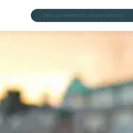
Descubre
espectáculos en directo
Madrid
candlelight
Londres
experiencias y ciudades
São Paulo
exposiciones
Seúl
recorridos por la ciudad
conciertos