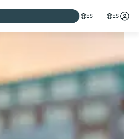
ES
ES