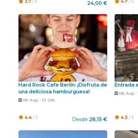
3.7
/ 5
4.7
/ 5
24,00 €
Hard Rock Cafe Berlín: ¡Disfruta de
Entrada 
una deliciosa hamburguesa!
08. Aug.
-
08. Aug.
-
01. Okt.
4.4
/ 5
4.3
/ 5
Desde
28,15 €