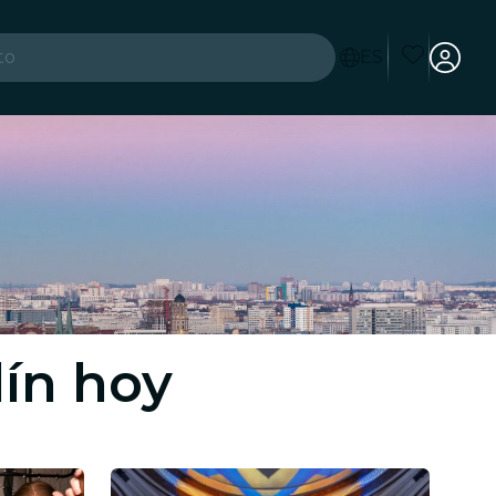
to
ES
es
lín hoy
ad