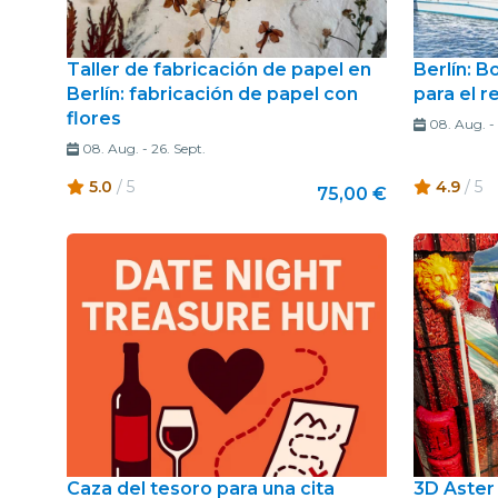
Taller de fabricación de papel en
Berlín: B
Berlín: fabricación de papel con
para el r
flores
08. Aug.
-
08. Aug.
-
26. Sept.
5.0
/ 5
4.9
/ 5
75,00 €
Caza del tesoro para una cita
3D Aster 