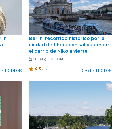
lín:
Berlín: recorrido histórico por la
sa
ciudad de 1 hora con salida desde
el barrio de Nikolaiviertel
08. Aug.
-
03. Okt.
4.3
/ 5
de
10,00 €
Desde
11,00 €