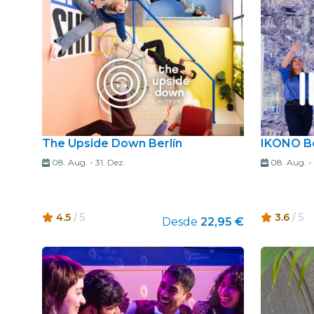
The Upside Down Berlín
IKONO Be
08. Aug.
-
31. Dez.
08. Aug.
-
4.5
/ 5
3.6
/ 5
Desde
22,95 €