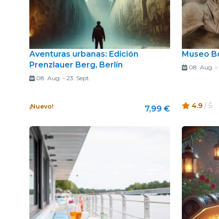
Aventuras urbanas: Edición
Museo B
Prenzlauer Berg, Berlín
08. Aug.
-
08. Aug.
-
23. Sept.
4.9
/ 5
¡Nuevo!
7,99 €