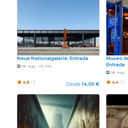
Neue Nationalgalerie: Entrada
Museo de
Entrada
08. Aug.
-
03. Okt.
08. Aug.
-
4.8
/ 5
4.4
/ 5
Desde
14,00 €