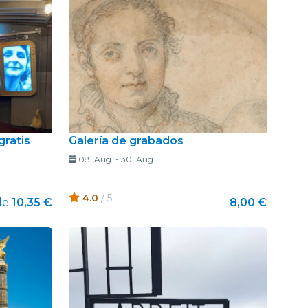
gratis
Galería de grabados
08. Aug.
-
30. Aug.
4.0
/ 5
de
10,35 €
8,00 €