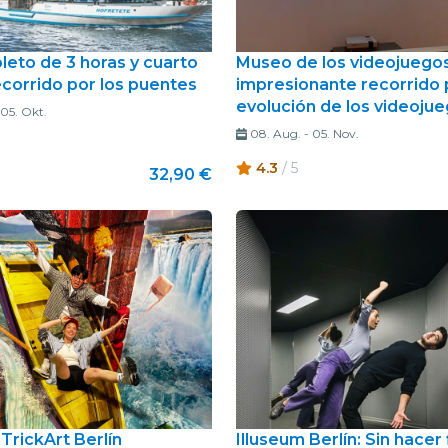
oleto de 3 horas y cuarto
Museo de los videojuegos
ecorrido por los puentes
impresionante recorrido 
evolución de los videoju
05. Okt.
08. Aug.
-
05. Nov.
4.3
/ 5
32,90 €
TrickArt Berlín
Illuseum Berlín: Sin hacer 