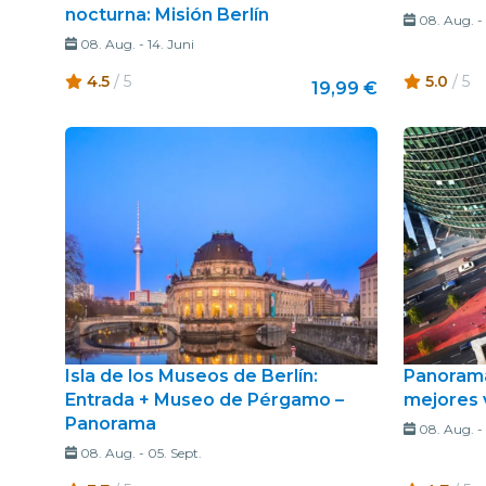
nocturna: Misión Berlín
08. Aug.
-
08. Aug.
-
14. Juni
4.5
/ 5
5.0
/ 5
19,99 €
Isla de los Museos de Berlín:
Panorama
Entrada + Museo de Pérgamo –
mejores v
Panorama
08. Aug.
-
08. Aug.
-
05. Sept.