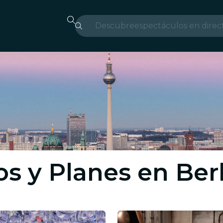
Descubre
espectáculos en direc
Madrid
candlelight
Londres
experiencias y ciudad
São Paulo
exposiciones
s y Planes en Ber
Seúl
recorridos por la ciud
conciertos