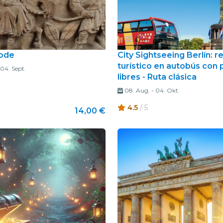
ode
City Sightseeing Berlín: r
turístico en autobús con
04. Sept.
libres - Ruta clásica
08. Aug.
-
04. Okt.
4.5
/ 5
14,00 €