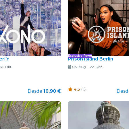
restaurantes
cine
Exclusivo Fever
rlín
Prison Island Berlín
31. Okt.
08. Aug.
-
22. Dez.
4.5
/ 5
Desde
18,90 €
Desd