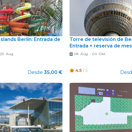
Islands Berlín: Entrada de
Torre de televisión de Ber
Entrada + reserva de me
29. Aug.
08. Aug.
-
04. Okt.
4.5
/ 5
Desde
35,00 €
Des