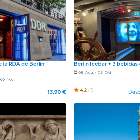
 la RDA de Berlín:
Berlin Icebar + 3 bebidas 
08. Aug.
-
06. Okt.
05. Nov.
4.2
/ 5
13,90 €
Des