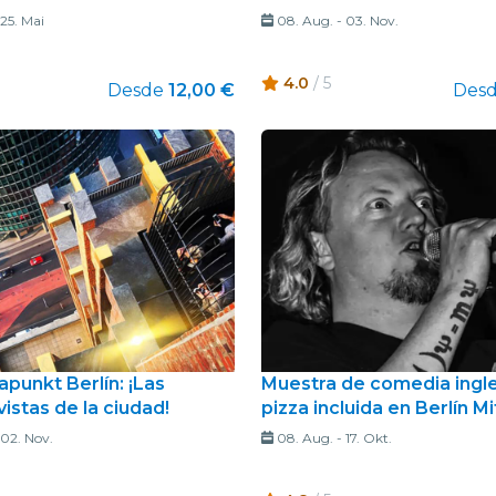
25. Mai
08. Aug.
-
03. Nov.
4.0
/ 5
Desde
12,00 €
Des
punkt Berlín: ¡Las
Muestra de comedia ingl
istas de la ciudad!
pizza incluida en Berlín Mi
02. Nov.
08. Aug.
-
17. Okt.