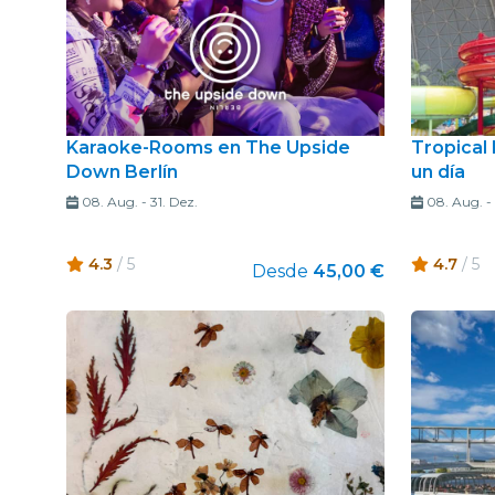
Karaoke-Rooms en The Upside
Tropical 
Down Berlín
un día
08. Aug.
-
31. Dez.
08. Aug.
-
4.3
/ 5
4.7
/ 5
Desde
45,00 €