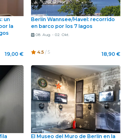
: un
Berlín Wannsee/Havel: recorrido
por la
en barco por los 7 lagos
egos
08. Aug.
-
02. Okt.
4.5
/ 5
19,00 €
18,90 €
fila
El Museo del Muro de Berlín en la