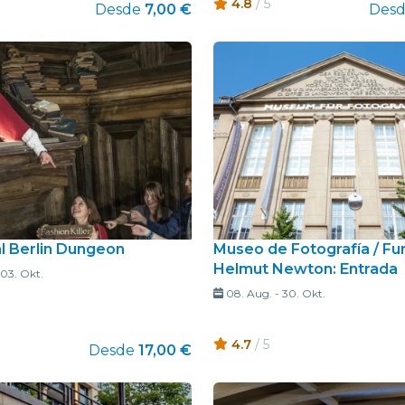
4.8
/ 5
Desde
7,00 €
Des
al Berlin Dungeon
Museo de Fotografía / Fu
Helmut Newton: Entrada
03. Okt.
08. Aug.
-
30. Okt.
4.7
/ 5
Desde
17,00 €