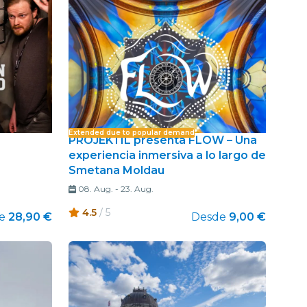
Extended due to popular demand
PROJEKTIL presenta FLOW – Una
experiencia inmersiva a lo largo de
Smetana Moldau
08. Aug.
-
23. Aug.
4.5
/ 5
e
28,90 €
Desde
9,00 €