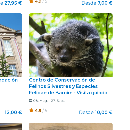
4.9
/ 5
de
27,95 €
Desde
7,00 €
ndación
Centro de Conservación de
Felinos Silvestres y Especies
Felidae de Barnim - Visita guiada
08. Aug.
-
27. Sept.
4.9
/ 5
12,00 €
Desde
10,00 €