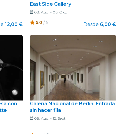
East Side Gallery
08. Aug.
-
06. Okt.
5.0
/ 5
de
12,00 €
Desde
6,00 €
esa con
Galería Nacional de Berlín: Entrada
tte
sin hacer fila
08. Aug.
-
12. Sept.