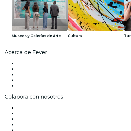
Museos y Galerías de Arte
Cultura
Tur
Acerca de Fever
Prensa
Únete al equipo
Impressum
Tarjetas Regalo
Centro de asistencia
Colabora con nosotros
Gestiona tu evento
Publica tu evento
Eventos y beneficios para empresas
Programa de Afiliados
Programa de embajadores e influencers