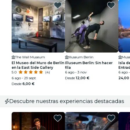
The Wall Museum
Illuseum Berlin
Muse
El Museo del Muro de Berlín
Illuseum Berlín: Sin hacer
Isla d
en la East Side Gallery
fila
Entra
5.0
(4)
6 ago - 3 nov
Pérga
6 ago 
6 ago - 29 sept
Desde
12,00 €
24,00
Desde
6,00 €
Descubre nuestras experiencias destacadas