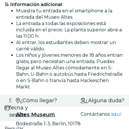
📝
Información adicional
Muestra tu entrada en el smartphone a la
entrada del Museo Altes.
La entrada a todas las exposiciones está
incluida en el precio. La planta superior abre a
las 11:00 h.
Al entrar, los estudiantes deben mostrar un
carné válido.
Los niños y jóvenes menores de 18 años entran
gratis, pero necesitan una entrada. Puedes
llegar al Museo Altes cómodamente en S-
Bahn, U-Bahn o autobús hasta Friedrichstraße
o en S-Bahn o tranvía hasta Hackeschen
Markt.
Selecciona
¿Cómo llegar?
¿Alguna duda?
fecha y
Altes Museum
Contáctanos
aquí
sesión
Bodestraße 1-3, Berlin, 10178
Regular