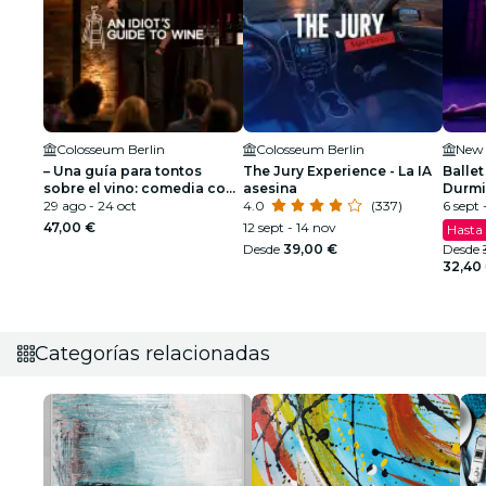
Colosseum Berlin
Colosseum Berlin
New 
– Una guía para tontos
The Jury Experience - La IA
Ballet
sobre el vino: comedia con
asesina
Durmi
vino
29 ago - 24 oct
4.0
(337)
espec
6 sept -
47,00 €
12 sept - 14 nov
Hasta
Desde
39,00 €
Desde
32,40
Categorías relacionadas