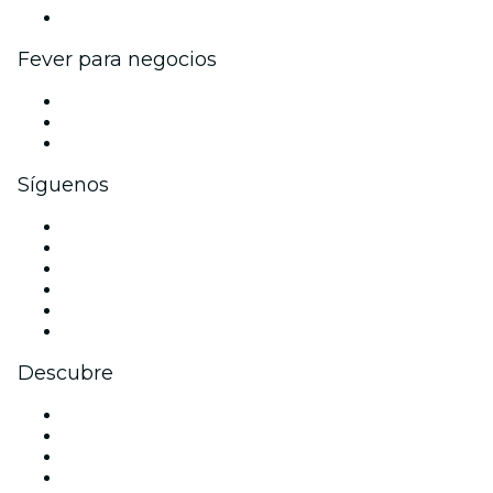
Colaboraciones de marca
Fever para negocios
Eventos privados y entradas de grupo
Beneficios corporativos
Tarjetas y cupones de regalo corporativos
Síguenos
Facebook
X (Twitter)
Instagram
TikTok
LinkedIn
Youtube
Descubre
Locales y espacios de eventos en Berlín
Hoy
Mañana
Esta semana