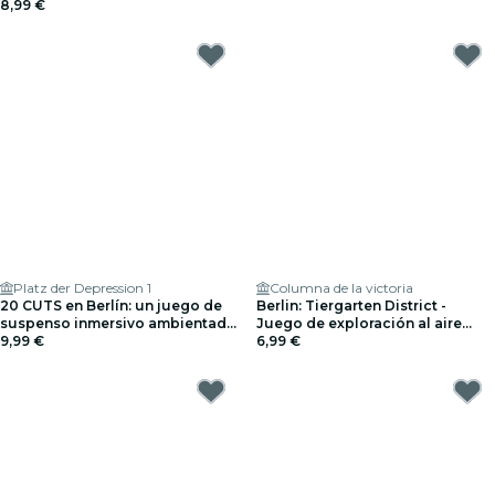
8,99 €
Platz der Depression 1
Columna de la victoria
20 CUTS en Berlín: un juego de
Berlin: Tiergarten District -
suspenso inmersivo ambientado
Juego de exploración al aire
en el mundo real
9,99 €
libre
6,99 €