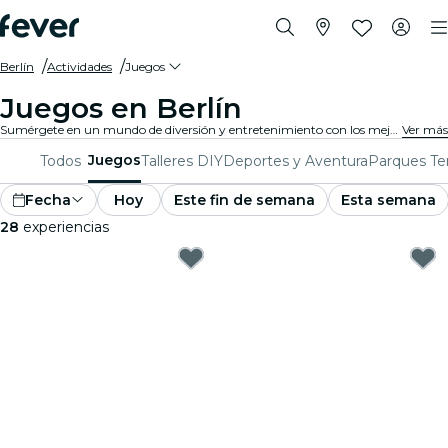
Berlín
Actividades
Juegos
Juegos en Berlín
Sumérgete en un mundo de diversión y entretenimiento con los mejores juegos en Berlín. Desde juegos de mesa hasta experiencias de realidad virtual, hay algo para que todos disfruten.
Ver más
Juegos
Todos
Talleres DIY
Deportes y Aventura
Parques Te
Fecha
Hoy
Este fin de semana
Esta semana
28
experiencias