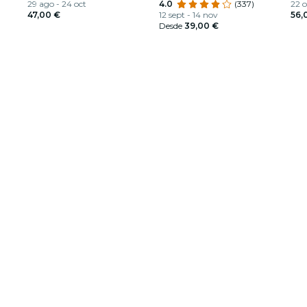
29 ago - 24 oct
4.0
(337)
22 o
47,00 €
12 sept - 14 nov
56,
Desde
39,00 €