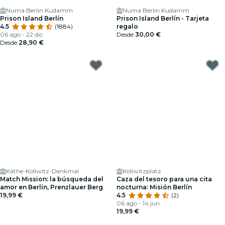
Numa Berlin Kudamm
Numa Berlin Kudamm
Prison Island Berlín
Prison Island Berlín - Tarjeta
4.5
(1884)
regalo
06 ago - 22 dic
Desde
30,00 €
Desde
28,90 €
Käthe-Kollwitz-Denkmal
Kollwitzplatz
Match Mission: la búsqueda del
Caza del tesoro para una cita
amor en Berlín, Prenzlauer Berg
nocturna: Misión Berlín
19,99 €
4.5
(2)
06 ago - 14 jun
19,99 €