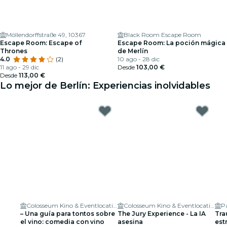
Möllendorffstraße 49, 10367
Black Room Escape Room
Escape Room: Escape of
Escape Room: La poción mágica
Thrones
de Merlín
4.0
(2)
10 ago - 28 dic
11 ago - 29 dic
Desde
103,00 €
Desde
113,00 €
Lo mejor de Berlín: Experiencias inolvidables
Colosseum Kino & Eventlocation
Colosseum Kino & Eventlocation
Pa
– Una guía para tontos sobre
The Jury Experience - La IA
Tra
el vino: comedia con vino
asesina
est