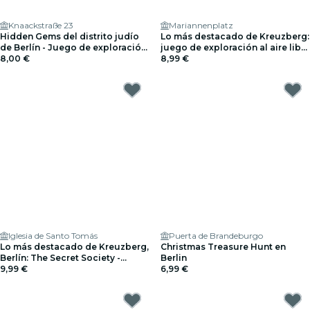
Knaackstraße 23
Mariannenplatz
Hidden Gems del distrito judío
Lo más destacado de Kreuzberg:
de Berlín - Juego de exploración
juego de exploración al aire libre
al aire libre
8,00 €
en Berlín
8,99 €
Iglesia de Santo Tomás
Puerta de Brandeburgo
Lo más destacado de Kreuzberg,
Christmas Treasure Hunt en
Berlín: The Secret Society -
Berlin
Juego de exploración
9,99 €
6,99 €