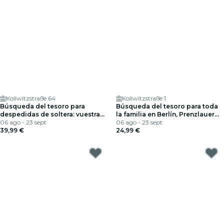
Kollwitzstraße 64
Kollwitzstraße 1
Búsqueda del tesoro para
Búsqueda del tesoro para toda
despedidas de soltera: vuestra
la familia en Berlín, Prenzlauer
aventura en Prenzlauer Berg
06 ago - 23 sept
Berg
06 ago - 23 sept
39,99 €
24,99 €