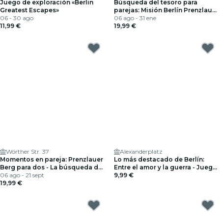
Juego de exploración «Berlin
Búsqueda del tesoro para
Greatest Escapes»
parejas: Misión Berlín Prenzlauer
06 - 30 ago
Berg
06 ago - 31 ene
11,99 €
19,99 €
Wörther Str. 37
Alexanderplatz
Momentos en pareja: Prenzlauer
Lo más destacado de Berlín:
Berg para dos - La búsqueda del
Entre el amor y la guerra - Juego
tesoro
06 ago - 21 sept
de exploración
9,99 €
19,99 €