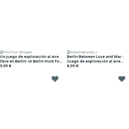
The First Whisper
Alexanderplatz 1
Un juego de exploración al aire
Berlin Between Love and War -
libre en Berlín: «A Berlin Hunt For
Juego de exploración al aire
Liberty»
9,99 €
libre
8,99 €