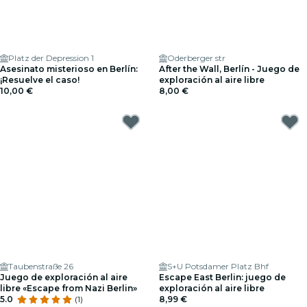
Platz der Depression 1
Oderberger str
Asesinato misterioso en Berlín:
After the Wall, Berlín - Juego de
¡Resuelve el caso!
exploración al aire libre
10,00 €
8,00 €
Taubenstraße 26
S+U Potsdamer Platz Bhf
Juego de exploración al aire
Escape East Berlin: juego de
libre «Escape from Nazi Berlin»
exploración al aire libre
5.0
(1)
8,99 €