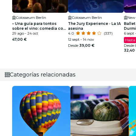
Colosseum Berlin
Colosseum Berlin
New 
– Una guía para tontos
The Jury Experience - La IA
Ballet
sobre el vino: comedia con
asesina
Durmi
vino
29 ago - 24 oct
4.0
(337)
espec
6 sept -
47,00 €
12 sept - 14 nov
Hasta
Desde
39,00 €
Desde
32,40
Categorías relacionadas