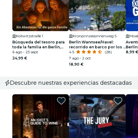
Kollwitzstraße 1
Kronprinzessinnenweg 5
Moab
Búsqueda del tesoro para
Berlín Wannsee/Havel:
Avent
toda la familia en Berlín,
recorrido en barco por los 7
Berlín
Prenzlauer Berg
6 ago - 23 sept
lagos
4.5
(28)
aire l
8,99 
24,99 €
7 ago - 2 oct
18,90 €
Descubre nuestras experiencias destacadas