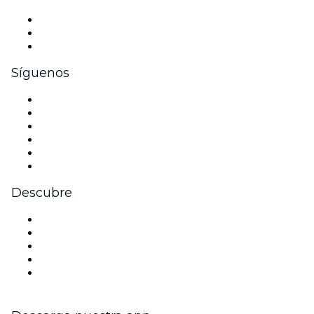
Eventos privados y entradas de grupo
Beneficios corporativos
Tarjetas y cupones de regalo corporativos
Síguenos
Facebook
X (Twitter)
Instagram
TikTok
LinkedIn
Youtube
Descubre
Locales y espacios de eventos en Berlín
Hoy
Mañana
Esta semana
Este fin de semana